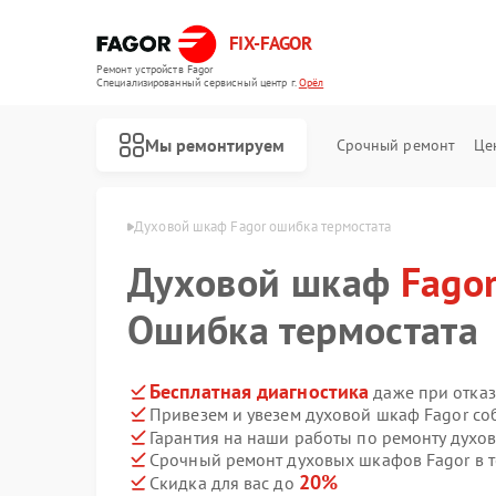
FIX-FAGOR
Ремонт устройств Fagor
Специализированный cервисный центр г.
Орёл
Мы ремонтируем
Срочный ремонт
Це
кафов Fagor в Орле
Духовой шкаф Fagor ошибка термостата
Духовой шкаф
Fago
Ошибка термостата
Бесплатная диагностика
даже при отказ
Привезем и увезем духовой шкаф Fagor со
Ремонт стиральных машин Fagor
Ремонт посудомоечных машин Fagor
Ремонт микроволновых печей Fagor
Ремонт варочных панелей Fagor
Ремонт водонагревателей Fagor
Гарантия на наши работы по ремонту духо
Срочный ремонт духовых шкафов Fagor в т
20%
Скидка для вас до