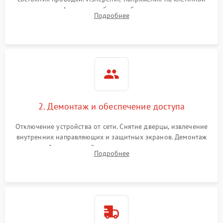
колодке. Анализ жалоб на проблемы с нагревом,
Подробнее
конвекцией, панелью управления или блокировкой дверцы.
2. Демонтаж и обеспечение доступа
Отключение устройства от сети. Снятие дверцы, извлечение
внутренних направляющих и защитных экранов. Демонтаж
задней или верхней панели для прямого доступа к
Подробнее
нагревательным элементам, плате и вентиляторам.