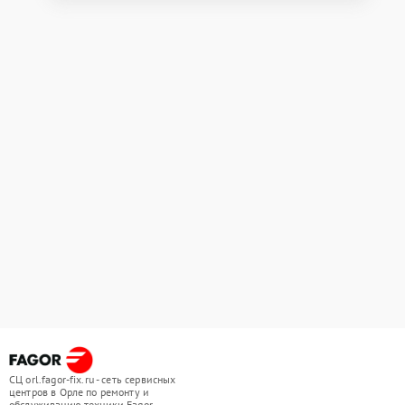
СЦ orl.fagor-fix.ru - сеть сервисных
центров в Орле по ремонту и
обслуживанию техники Fagor