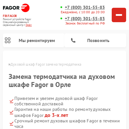
+7 (800) 301-55-83
Ежедневно, с 10:00 до 20:00
FIX-FAGOR
+7 (800) 301-55-83
Ремонт устройств Fagor
Специализированный
Звонок бесплатный по РФ
cервисный центр г.
Орёл
Мы ремонтируем
Позвонить
 Орле
Духовой шкаф Fagor замена термодатчика
Замена термодатчика на духовом
шкафе Fagor в Орле
Привезем и увезем духовой шкаф Fagor
Ремонт стиральных машин Fagor
Ремонт посудомоечных машин Fagor
Ремонт варочных панелей Fagor
Ремонт микроволновых печей Fagor
собственной доставкой
Гарантия на наши работы по ремонту духовых
до 3-х лет
шкафов Fagor
Срочный ремонт духовых шкафов Fagor в течении
часа