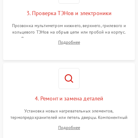
3. Проверка ТЭНов и электроники
Прозвонка мультиметром нижнего, верхнего, грилевого и
кольцевого ТЭНов на обрыв цепи или пробой на корпус.
Диагностика термостата, датчиков температуры,
Подробнее
переключателя режимов и мотора конвекции.
4. Ремонт и замена деталей
Установка новых нагревательных элементов,
термопредохранителей или петель дверцы. Компонентный
ремонт электронного модуля управления, замена
Подробнее
выгоревших реле, восстановление контактов и замена
уплотнителя.