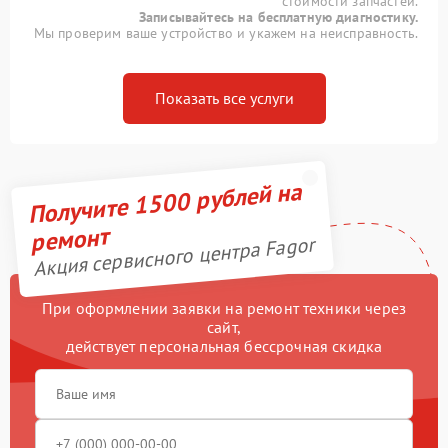
стоимости запчастей.
Записывайтесь на бесплатную диагностику.
Мы проверим ваше устройство и укажем на неисправность.
Показать все услуги
Получите 1500 рублей на
ремонт
Акция сервисного центра Fagor
При оформлении заявки на ремонт техники через
сайт,
действует персональная бессрочная скидка