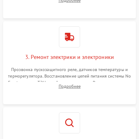
Подробнее
продувка капиллярной трубки для устранения засоров.
3. Ремонт электрики и электроники
Прозвонка пускозащитного реле, датчиков температуры и
терморегулятора. Восстановление цепей питания системы No
Frost, включая ТЭН оттайки и вентилятор. Ремонт или замена
Подробнее
платы управления при сбоях алгоритмов.