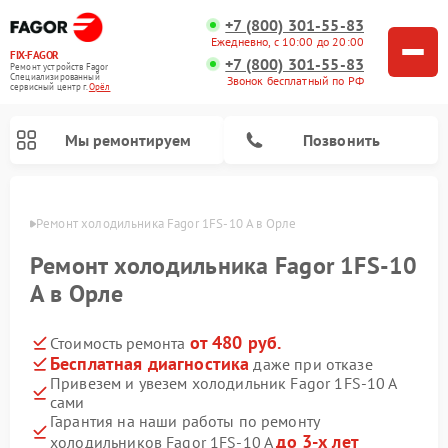
+7 (800) 301-55-83
Ежедневно, с 10:00 до 20:00
FIX-FAGOR
+7 (800) 301-55-83
Ремонт устройств Fagor
Специализированный
Звонок бесплатный по РФ
cервисный центр г.
Орёл
Мы ремонтируем
Позвонить
 Орле
Ремонт холодильника Fagor 1FS-10 A в Орле
Ремонт холодильника Fagor 1FS-10
A в Орле
от 480 руб.
Стоимость ремонта
Ремонт стиральных машин Fagor
Ремонт варочных панелей Fagor
Ремонт посудомоечных машин Fagor
Ремонт микроволновых печей Fagor
Бесплатная диагностика
даже при отказе
Привезем и увезем холодильник Fagor 1FS-10 A
сами
Гарантия на наши работы по ремонту
до 3-х лет
холодильников Fagor 1FS-10 A