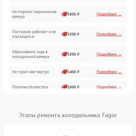
Не морозит морозильная
Дренаж
1800 ₽
Подробнее →
камера
Оттайка
Постоянно работает и не
1500 ₽
Подробнее →
отключается
Программное обеспечение
Образование льда в
1500 ₽
Подробнее →
холодильной камере
Не горит свет внутри
1400 ₽
Подробнее →
Поломка термостата
1800 ₽
Подробнее →
Не работает вентилятор
1800 ₽
Подробнее →
Этапы ремонта холодильника Fagor
Поломка системы No Frost
2600 ₽
Подробнее →
Образование конденсата
1800 ₽
Подробнее →