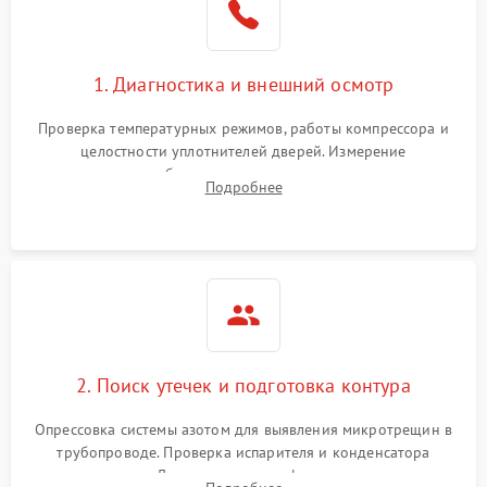
на стенках
Сбой в работе инвертора
2100 ₽
Подробнее →
1. Диагностика и внешний осмотр
Запах горелого при
2000 ₽
Подробнее →
Проверка температурных режимов, работы компрессора и
работе
целостности уплотнителей дверей. Измерение
сопротивления обмоток мотора, проверка термостата и
Не включается
Подробнее
1000 ₽
Подробнее →
считывание кодов ошибок с электронного дисплея.
холодильник
Проблемы с системой
автоматической
1800 ₽
Подробнее →
разморозки
2. Поиск утечек и подготовка контура
Опрессовка системы азотом для выявления микротрещин в
трубопроводе. Проверка испарителя и конденсатора
течеискателем. Демонтаж старого фильтра-осушителя и