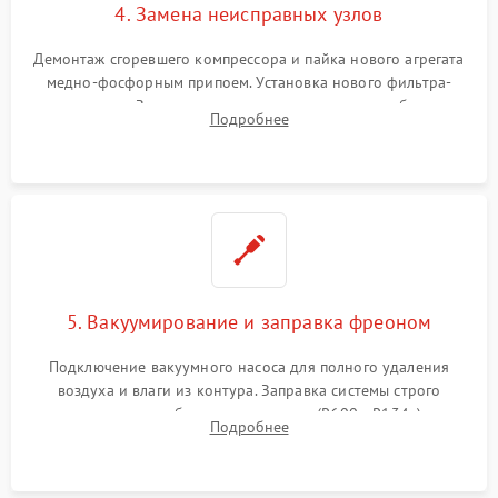
4. Замена неисправных узлов
Демонтаж сгоревшего компрессора и пайка нового агрегата
медно-фосфорным припоем. Установка нового фильтра-
осушителя. Замена изношенных вентиляторов обдува,
Подробнее
сломанных заслонок или поврежденных дверных петель.
5. Вакуумирование и заправка фреоном
Подключение вакуумного насоса для полного удаления
воздуха и влаги из контура. Заправка системы строго
дозированным объемом хладагента (R600a, R134a) по
Подробнее
электронным весам. Контроль рабочего давления в системе.