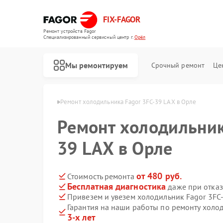
FIX-FAGOR
Ремонт устройств Fagor
Специализированный cервисный центр г.
Орёл
Мы ремонтируем
Срочный ремонт
Це
ников Fagor в Орле
Ремонт холодильника Fagor 3FC-39 LAX в Орле
Ремонт холодильник
39 LAX в Орле
от 480 руб.
Стоимость ремонта
Бесплатная диагностика
даже при отказ
Ремонт стиральных машин Fagor
Ремонт посудомоечных машин Fagor
Ремонт духовых шкафов Fagor
Ремонт микроволновых печей Fagor
Ремонт варочных панелей Fagor
Ремонт водонагревателей Fagor
Привезем и увезем холодильник Fagor 3FC
Гарантия на наши работы по ремонту холо
3-х лет