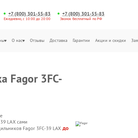
+7 (800) 301-55-83
+7 (800) 301-55-83
Ежедневно, с 10:00 до 20:00
Звонок бесплатный по РФ
ны
О нас
Отзывы
Доставка
Гарантии
Акции и скидки
Зая
а Fagor 3FC-
е
-39 LAX сами
до
дильников Fagor 3FC-39 LAX