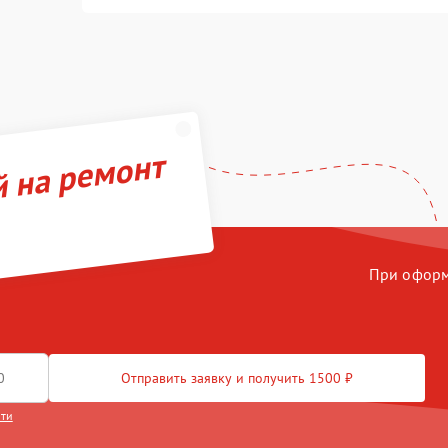
й на ремонт
При оформл
Отправить заявку и получить 1500 ₽
сти