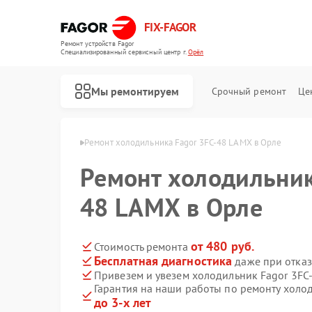
FIX-FAGOR
Ремонт устройств Fagor
Специализированный cервисный центр г.
Орёл
Мы ремонтируем
Срочный ремонт
Це
ников Fagor в Орле
Ремонт холодильника Fagor 3FC-48 LAMX в Орле
Ремонт холодильник
48 LAMX в Орле
от 480 руб.
Стоимость ремонта
Бесплатная диагностика
даже при отказ
Ремонт стиральных машин Fagor
Ремонт посудомоечных машин Fagor
Ремонт духовых шкафов Fagor
Ремонт микроволновых печей Fagor
Ремонт варочных панелей Fagor
Ремонт водонагревателей Fagor
Привезем и увезем холодильник Fagor 3FC
Гарантия на наши работы по ремонту холо
до 3-х лет