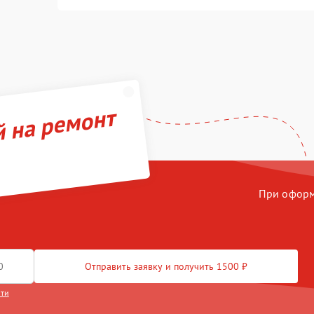
й на ремонт
При оформл
Отправить заявку и получить 1500 ₽
сти