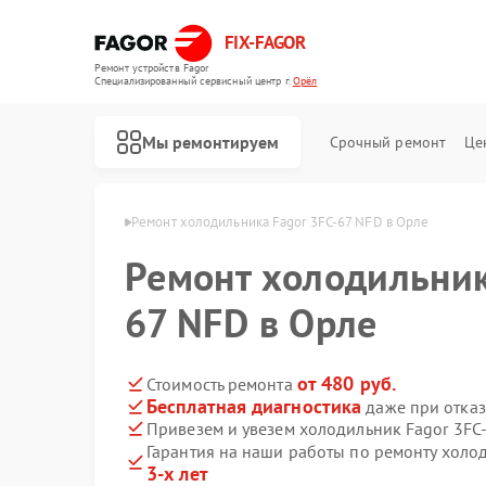
FIX-FAGOR
Ремонт устройств Fagor
Специализированный cервисный центр г.
Орёл
Мы ремонтируем
Срочный ремонт
Це
ников Fagor в Орле
Ремонт холодильника Fagor 3FC-67 NFD в Орле
Ремонт холодильник
67 NFD в Орле
от 480 руб.
Стоимость ремонта
Бесплатная диагностика
даже при отказ
Ремонт стиральных машин Fagor
Ремонт посудомоечных машин Fagor
Ремонт духовых шкафов Fagor
Ремонт микроволновых печей Fagor
Ремонт варочных панелей Fagor
Ремонт водонагревателей Fagor
Привезем и увезем холодильник Fagor 3FC
Гарантия на наши работы по ремонту холо
3-х лет