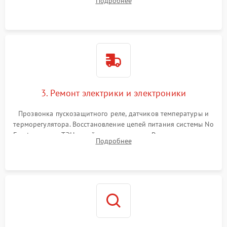
Подробнее
продувка капиллярной трубки для устранения засоров.
3. Ремонт электрики и электроники
Прозвонка пускозащитного реле, датчиков температуры и
терморегулятора. Восстановление цепей питания системы No
Frost, включая ТЭН оттайки и вентилятор. Ремонт или замена
Подробнее
платы управления при сбоях алгоритмов.