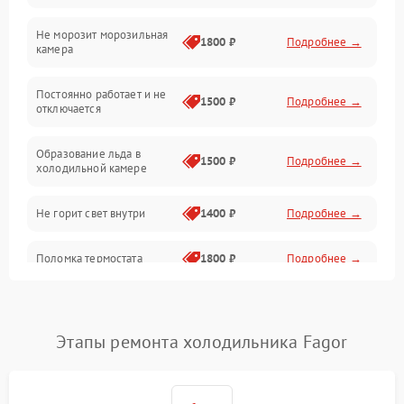
Не морозит морозильная
Дренаж
1800 ₽
Подробнее →
камера
Оттайка
Постоянно работает и не
1500 ₽
Подробнее →
отключается
Программное обеспечение
Образование льда в
1500 ₽
Подробнее →
холодильной камере
Не горит свет внутри
1400 ₽
Подробнее →
Поломка термостата
1800 ₽
Подробнее →
Не работает вентилятор
1800 ₽
Подробнее →
Этапы ремонта холодильника Fagor
Поломка системы No Frost
2600 ₽
Подробнее →
Образование конденсата
1800 ₽
Подробнее →