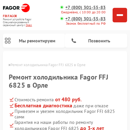
+7 (800) 301-55-83
Ежедневно, с 10:00 до 20:00
FIX-FAGOR
+7 (800) 301-55-83
Ремонт устройств Fagor
Специализированный
Звонок бесплатный по РФ
cервисный центр г.
Орёл
Мы ремонтируем
Позвонить
 Орле
Ремонт холодильника Fagor FFJ 6825 в Орле
Ремонт холодильника Fagor FFJ
6825 в Орле
от 480 руб.
Стоимость ремонта
Ремонт стиральных машин Fagor
Ремонт варочных панелей Fagor
Ремонт посудомоечных машин Fagor
Ремонт микроволновых печей Fagor
Бесплатная диагностика
даже при отказе
Привезем и увезем холодильник Fagor FFJ 6825
сами
Гарантия на наши работы по ремонту
до 3-х лет
холодильников Fagor FFJ 6825