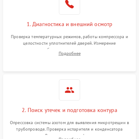
на стенках
Сбой в работе инвертора
2100 ₽
Подробнее →
1. Диагностика и внешний осмотр
Запах горелого при
2000 ₽
Подробнее →
Проверка температурных режимов, работы компрессора и
работе
целостности уплотнителей дверей. Измерение
сопротивления обмоток мотора, проверка термостата и
Не включается
Подробнее
1000 ₽
Подробнее →
считывание кодов ошибок с электронного дисплея.
холодильник
Проблемы с системой
автоматической
1800 ₽
Подробнее →
разморозки
2. Поиск утечек и подготовка контура
Опрессовка системы азотом для выявления микротрещин в
трубопроводе. Проверка испарителя и конденсатора
течеискателем. Демонтаж старого фильтра-осушителя и