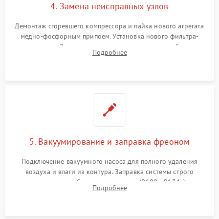
4. Замена неисправных узлов
Демонтаж сгоревшего компрессора и пайка нового агрегата
медно-фосфорным припоем. Установка нового фильтра-
осушителя. Замена изношенных вентиляторов обдува,
Подробнее
сломанных заслонок или поврежденных дверных петель.
5. Вакуумирование и заправка фреоном
Подключение вакуумного насоса для полного удаления
воздуха и влаги из контура. Заправка системы строго
дозированным объемом хладагента (R600a, R134a) по
Подробнее
электронным весам. Контроль рабочего давления в системе.