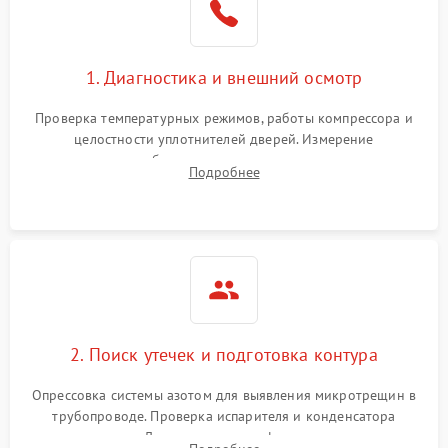
на стенках
Сбой в работе инвертора
2100 ₽
Подробнее →
1. Диагностика и внешний осмотр
Запах горелого при
2000 ₽
Подробнее →
Проверка температурных режимов, работы компрессора и
работе
целостности уплотнителей дверей. Измерение
сопротивления обмоток мотора, проверка термостата и
Не включается
Подробнее
1000 ₽
Подробнее →
считывание кодов ошибок с электронного дисплея.
холодильник
Проблемы с системой
автоматической
1800 ₽
Подробнее →
разморозки
2. Поиск утечек и подготовка контура
Опрессовка системы азотом для выявления микротрещин в
трубопроводе. Проверка испарителя и конденсатора
течеискателем. Демонтаж старого фильтра-осушителя и