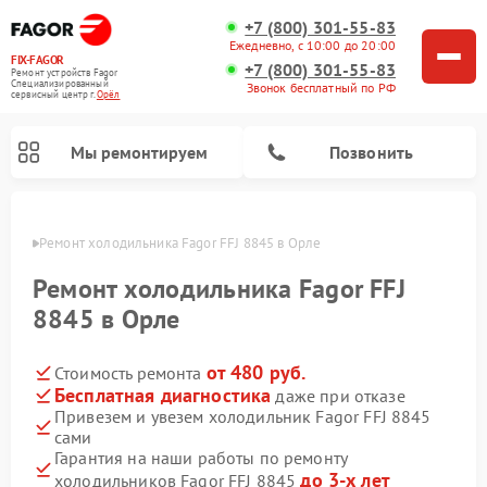
+7 (800) 301-55-83
Ежедневно, с 10:00 до 20:00
FIX-FAGOR
+7 (800) 301-55-83
Ремонт устройств Fagor
Специализированный
Звонок бесплатный по РФ
cервисный центр г.
Орёл
Мы ремонтируем
Позвонить
 Орле
Ремонт холодильника Fagor FFJ 8845 в Орле
Ремонт холодильника Fagor FFJ
8845 в Орле
от 480 руб.
Стоимость ремонта
Ремонт стиральных машин Fagor
Ремонт варочных панелей Fagor
Ремонт посудомоечных машин Fagor
Ремонт микроволновых печей Fagor
Бесплатная диагностика
даже при отказе
Привезем и увезем холодильник Fagor FFJ 8845
сами
Гарантия на наши работы по ремонту
до 3-х лет
холодильников Fagor FFJ 8845