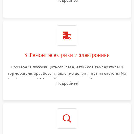
Подробнее
продувка капиллярной трубки для устранения засоров.
3. Ремонт электрики и электроники
Прозвонка пускозащитного реле, датчиков температуры и
терморегулятора. Восстановление цепей питания системы No
Frost, включая ТЭН оттайки и вентилятор. Ремонт или замена
Подробнее
платы управления при сбоях алгоритмов.