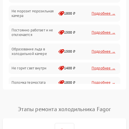
Не морозит морозильная
Дренаж
1800 ₽
Подробнее →
камера
Оттайка
Постоянно работает и не
1500 ₽
Подробнее →
отключается
Программное обеспечение
Образование льда в
1500 ₽
Подробнее →
холодильной камере
Не горит свет внутри
1400 ₽
Подробнее →
Поломка термостата
1800 ₽
Подробнее →
Не работает вентилятор
1800 ₽
Подробнее →
Этапы ремонта холодильника Fagor
Поломка системы No Frost
2600 ₽
Подробнее →
Образование конденсата
1800 ₽
Подробнее →