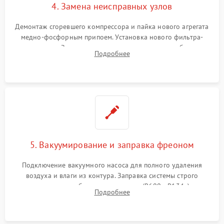
4. Замена неисправных узлов
Демонтаж сгоревшего компрессора и пайка нового агрегата
медно-фосфорным припоем. Установка нового фильтра-
осушителя. Замена изношенных вентиляторов обдува,
Подробнее
сломанных заслонок или поврежденных дверных петель.
5. Вакуумирование и заправка фреоном
Подключение вакуумного насоса для полного удаления
воздуха и влаги из контура. Заправка системы строго
дозированным объемом хладагента (R600a, R134a) по
Подробнее
электронным весам. Контроль рабочего давления в системе.