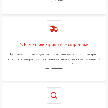
Подробнее
продувка капиллярной трубки для устранения засоров.
3. Ремонт электрики и электроники
Прозвонка пускозащитного реле, датчиков температуры и
терморегулятора. Восстановление цепей питания системы No
Frost, включая ТЭН оттайки и вентилятор. Ремонт или замена
Подробнее
платы управления при сбоях алгоритмов.