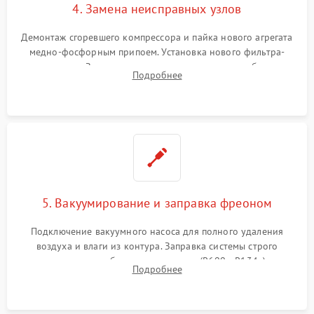
4. Замена неисправных узлов
Демонтаж сгоревшего компрессора и пайка нового агрегата
медно-фосфорным припоем. Установка нового фильтра-
осушителя. Замена изношенных вентиляторов обдува,
Подробнее
сломанных заслонок или поврежденных дверных петель.
5. Вакуумирование и заправка фреоном
Подключение вакуумного насоса для полного удаления
воздуха и влаги из контура. Заправка системы строго
дозированным объемом хладагента (R600a, R134a) по
Подробнее
электронным весам. Контроль рабочего давления в системе.