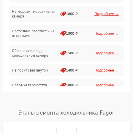
Не морозит морозильная
Дренаж
1800 ₽
Подробнее →
камера
Оттайка
Постоянно работает и не
1500 ₽
Подробнее →
отключается
Программное обеспечение
Образование льда в
1500 ₽
Подробнее →
холодильной камере
Не горит свет внутри
1400 ₽
Подробнее →
Поломка термостата
1800 ₽
Подробнее →
Не работает вентилятор
1800 ₽
Подробнее →
Этапы ремонта холодильника Fagor
Поломка системы No Frost
2600 ₽
Подробнее →
Образование конденсата
1800 ₽
Подробнее →