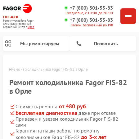
+7 (800) 301-55-83
Ежедневно, с 10:00 до 20:00
FIX-FAGOR
+7 (800) 301-55-83
Ремонт устройств Fagor
Специализированный
Звонок бесплатный по РФ
cервисный центр г.
Орёл
Мы ремонтируем
Позвонить
 Орле
Ремонт холодильника Fagor FIS-82 в Орле
Ремонт холодильника Fagor FIS-82
в Орле
от 480 руб.
Стоимость ремонта
Ремонт стиральных машин Fagor
Ремонт варочных панелей Fagor
Ремонт посудомоечных машин Fagor
Ремонт микроволновых печей Fagor
Бесплатная диагностика
даже при отказе
Привезем и увезем холодильник Fagor FIS-82
сами
Гарантия на наши работы по ремонту
до 3-х лет
холодильников Fagor FIS-82