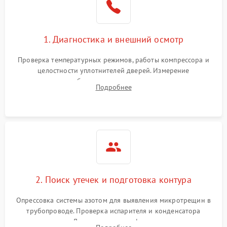
на стенках
Сбой в работе инвертора
2100 ₽
Подробнее →
1. Диагностика и внешний осмотр
Запах горелого при
2000 ₽
Подробнее →
Проверка температурных режимов, работы компрессора и
работе
целостности уплотнителей дверей. Измерение
сопротивления обмоток мотора, проверка термостата и
Не включается
Подробнее
1000 ₽
Подробнее →
считывание кодов ошибок с электронного дисплея.
холодильник
Проблемы с системой
автоматической
1800 ₽
Подробнее →
разморозки
2. Поиск утечек и подготовка контура
Опрессовка системы азотом для выявления микротрещин в
трубопроводе. Проверка испарителя и конденсатора
течеискателем. Демонтаж старого фильтра-осушителя и