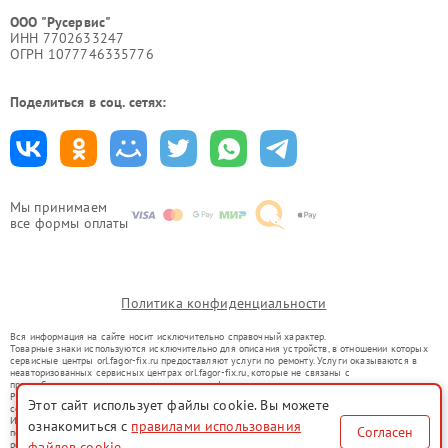
ООО "Русервис"
ИНН 7702633247
ОГРН 1077746335776
Поделиться в соц. сетях:
Мы принимаем
все формы оплаты
Политика конфиденциальности
Вся информация на сайте носит исключительно справочный характер.
Товарные знаки используются исключительно для описания устройств, в отношении которых
сервисные центры orl.fagor-fix.ru предоставляют услуги по ремонту. Услуги оказываются в
неавторизованных сервисных центрах orl.fagor-fix.ru, которые не связаны с
правообладателями товарных знаков или их официальными представителями.
Ремонт осуществляется для устройств, уже введенных в гражданский оборот в соответствии
Этот сайт использует файлы cookie. Вы можете
со статьей 1487 ГК РФ.
Использование товарных знаков не преследует цели индивидуализации услуг или введения
ознакомиться с
правилами использования
Согласен
потребителей в заблуждение, а служит для информирования о предоставляемых услугах по
ремонту техники указанных брендов.
файлов cookie