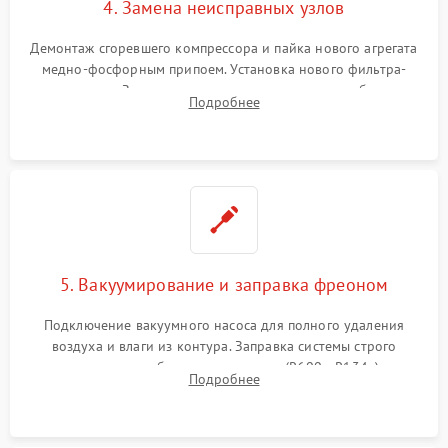
4. Замена неисправных узлов
Демонтаж сгоревшего компрессора и пайка нового агрегата
медно-фосфорным припоем. Установка нового фильтра-
осушителя. Замена изношенных вентиляторов обдува,
Подробнее
сломанных заслонок или поврежденных дверных петель.
5. Вакуумирование и заправка фреоном
Подключение вакуумного насоса для полного удаления
воздуха и влаги из контура. Заправка системы строго
дозированным объемом хладагента (R600a, R134a) по
Подробнее
электронным весам. Контроль рабочего давления в системе.