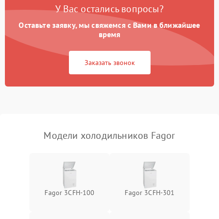
Поломка системы No Frost
2600 ₽
Подробнее →
У Вас остались вопросы?
Оставьте заявку, мы свяжемся с Вами в ближайшее
Образование конденсата
1800 ₽
Подробнее →
на стенках
время
Сбой в работе инвертора
2100 ₽
Подробнее →
Заказать звонок
Запах горелого при
2000 ₽
Подробнее →
работе
Не включается
1000 ₽
Подробнее →
холодильник
Модели холодильников Fagor
Проблемы с системой
автоматической
1800 ₽
Подробнее →
разморозки
Fagor 3CFH-100
Fagor 3CFH-301