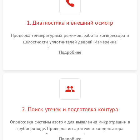
1. Диагностика и внешний осмотр
Проверка температурных режимов, работы компрессора и
целостности уплотнителей дверей. Измерение
сопротивления обмоток мотора, проверка термостата и
Подробнее
считывание кодов ошибок с электронного дисплея.
2. Поиск утечек и подготовка контура
Опрессовка системы азотом для выявления микротрещин в
трубопроводе. Проверка испарителя и конденсатора
течеискателем. Демонтаж старого фильтра-осушителя и
Подробнее