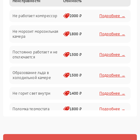
Неисправности
Стоимость
Механика
Не работает компрессор
2000 ₽
Подробнее →
Электропитание
Не морозит морозильная
Дренаж
1800 ₽
Подробнее →
камера
Оттайка
Постоянно работает и не
1500 ₽
Подробнее →
отключается
Программное обеспечение
Образование льда в
1500 ₽
Подробнее →
холодильной камере
Не горит свет внутри
1400 ₽
Подробнее →
Поломка термостата
1800 ₽
Подробнее →
Не работает вентилятор
1800 ₽
Подробнее →