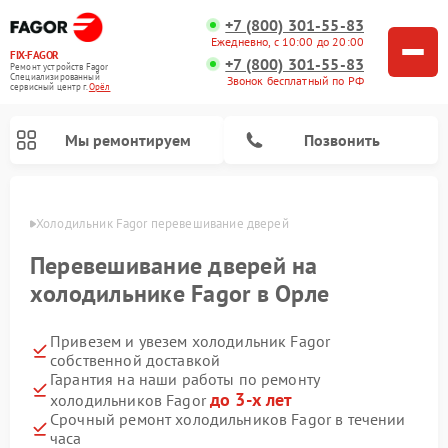
+7 (800) 301-55-83
Ежедневно, с 10:00 до 20:00
FIX-FAGOR
+7 (800) 301-55-83
Ремонт устройств Fagor
Специализированный
Звонок бесплатный по РФ
cервисный центр г.
Орёл
Мы ремонтируем
Позвонить
 Орле
Холодильник Fagor перевешивание дверей
Перевешивание дверей на
холодильнике Fagor в Орле
Привезем и увезем холодильник Fagor
Ремонт стиральных машин Fagor
Ремонт варочных панелей Fagor
Ремонт посудомоечных машин Fagor
Ремонт микроволновых печей Fagor
собственной доставкой
Гарантия на наши работы по ремонту
до 3-х лет
холодильников Fagor
Срочный ремонт холодильников Fagor в течении
часа