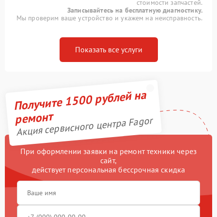
стоимости запчастей.
Записывайтесь на бесплатную диагностику.
Мы проверим ваше устройство и укажем на неисправность.
Показать все услуги
Получите 1500 рублей на
ремонт
Акция сервисного центра Fagor
При оформлении заявки на ремонт техники через
сайт,
действует персональная бессрочная скидка