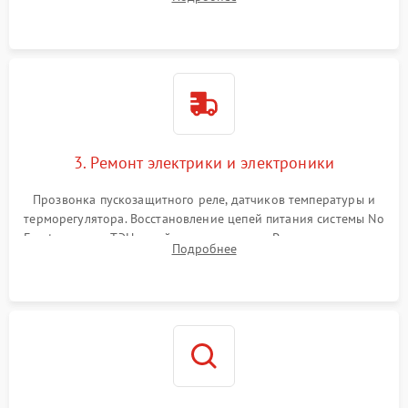
продувка капиллярной трубки для устранения засоров.
3. Ремонт электрики и электроники
Прозвонка пускозащитного реле, датчиков температуры и
терморегулятора. Восстановление цепей питания системы No
Frost, включая ТЭН оттайки и вентилятор. Ремонт или замена
Подробнее
платы управления при сбоях алгоритмов.