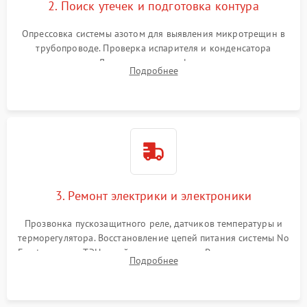
2. Поиск утечек и подготовка контура
Опрессовка системы азотом для выявления микротрещин в
трубопроводе. Проверка испарителя и конденсатора
течеискателем. Демонтаж старого фильтра-осушителя и
Подробнее
продувка капиллярной трубки для устранения засоров.
3. Ремонт электрики и электроники
Прозвонка пускозащитного реле, датчиков температуры и
терморегулятора. Восстановление цепей питания системы No
Frost, включая ТЭН оттайки и вентилятор. Ремонт или замена
Подробнее
платы управления при сбоях алгоритмов.