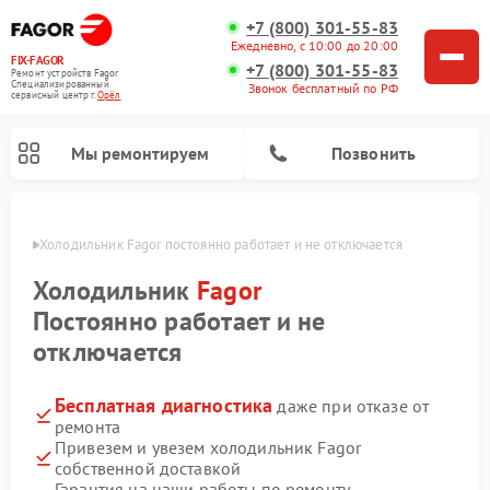
+7 (800) 301-55-83
Ежедневно, с 10:00 до 20:00
FIX-FAGOR
+7 (800) 301-55-83
Ремонт устройств Fagor
Специализированный
Звонок бесплатный по РФ
cервисный центр г.
Орёл
Мы ремонтируем
Позвонить
 Орле
Холодильник Fagor постоянно работает и не отключается
Холодильник
Fagor
Постоянно работает и не
отключается
Ремонт стиральных машин Fagor
Ремонт варочных панелей Fagor
Ремонт посудомоечных машин Fagor
Ремонт микроволновых печей Fagor
Бесплатная диагностика
даже при отказе от
ремонта
Привезем и увезем холодильник Fagor
собственной доставкой
Гарантия на наши работы по ремонту