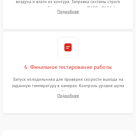
воздуха и влаги из контура. Заправка системы строго
дозированным объемом хладагента (R600a, R134a) по
Подробнее
электронным весам. Контроль рабочего давления в системе.
6. Финальное тестирование работы
Запуск холодильника для проверки скорости выхода на
заданную температуру в камерах. Контроль уровня шума
компрессора, отсутствия обмерзания стенок и корректного
Подробнее
срабатывания системы автоматической оттайки.