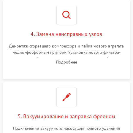
4. Замена неисправных узлов
Демонтаж сгоревшего компрессора и пайка нового агрегата
медно-фосфорным припоем. Установка нового фильтра-
осушителя. Замена изношенных вентиляторов обдува,
Подробнее
сломанных заслонок или поврежденных дверных петель.
5. Вакуумирование и заправка фреоном
Подключение вакуумного насоса для полного удаления