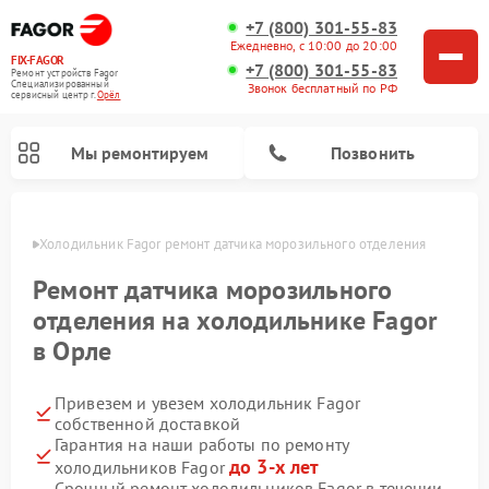
+7 (800) 301-55-83
Ежедневно, с 10:00 до 20:00
FIX-FAGOR
+7 (800) 301-55-83
Ремонт устройств Fagor
Специализированный
Звонок бесплатный по РФ
cервисный центр г.
Орёл
Мы ремонтируем
Позвонить
 Орле
Холодильник Fagor ремонт датчика морозильного отделения
Ремонт датчика морозильного
отделения на холодильнике Fagor
в Орле
Ремонт стиральных машин Fagor
Ремонт варочных панелей Fagor
Ремонт посудомоечных машин Fagor
Ремонт микроволновых печей Fagor
Привезем и увезем холодильник Fagor
собственной доставкой
Гарантия на наши работы по ремонту
до 3-х лет
холодильников Fagor
Срочный ремонт холодильников Fagor в течении