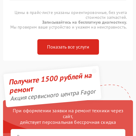
Цены в прайс-листе указаны ориентировочные, без учета
стоимости запчастей.
Записывайтесь на бесплатную диагностику.
Мы проверим ваше устройство и укажем на неисправность.
Показать все услуги
Получите 1500 рублей на
ремонт
Акция сервисного центра Fagor
При оформлении заявки на ремонт техники через
сайт,
действует персональная бессрочная скидка