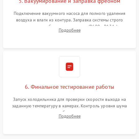
5. Вакуумирование и заправка фреоном
Подключение вакуумного насоса для полного удаления
воздуха и влаги из контура. Заправка системы строго
дозированным объемом хладагента (R600a, R134a) по
Подробнее
электронным весам. Контроль рабочего давления в системе.
6. Финальное тестирование работы
Запуск холодильника для проверки скорости выхода на
заданную температуру в камерах. Контроль уровня шума
компрессора, отсутствия обмерзания стенок и корректного
Подробнее
срабатывания системы автоматической оттайки.