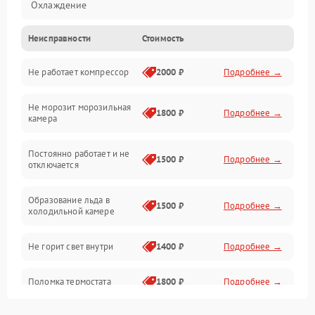
Охлаждение
Неисправности
Стоимость
Механика
Не работает компрессор
2000 ₽
Подробнее →
Электропитание
Не морозит морозильная
Дренаж
1800 ₽
Подробнее →
камера
Оттайка
Постоянно работает и не
1500 ₽
Подробнее →
отключается
Программное обеспечение
Образование льда в
1500 ₽
Подробнее →
холодильной камере
Не горит свет внутри
1400 ₽
Подробнее →
Поломка термостата
1800 ₽
Подробнее →