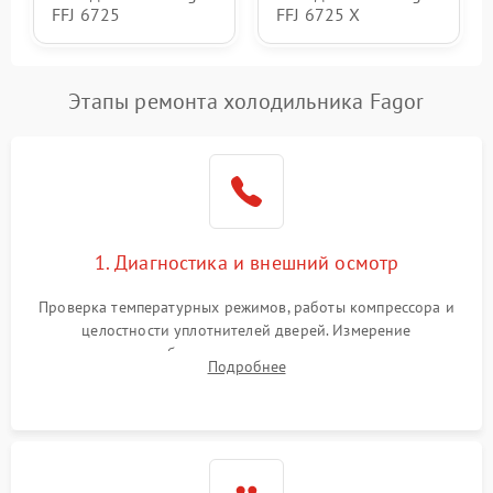
FFJ 6725
FFJ 6725 X
Этапы ремонта холодильника Fagor
1. Диагностика и внешний осмотр
Проверка температурных режимов, работы компрессора и
целостности уплотнителей дверей. Измерение
сопротивления обмоток мотора, проверка термостата и
Подробнее
считывание кодов ошибок с электронного дисплея.