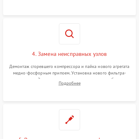
платы управления при сбоях алгоритмов.
4. Замена неисправных узлов
Демонтаж сгоревшего компрессора и пайка нового агрегата
медно-фосфорным припоем. Установка нового фильтра-
осушителя. Замена изношенных вентиляторов обдува,
Подробнее
сломанных заслонок или поврежденных дверных петель.