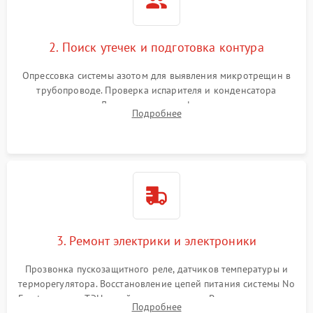
2. Поиск утечек и подготовка контура
Опрессовка системы азотом для выявления микротрещин в
трубопроводе. Проверка испарителя и конденсатора
течеискателем. Демонтаж старого фильтра-осушителя и
Подробнее
продувка капиллярной трубки для устранения засоров.
3. Ремонт электрики и электроники
Прозвонка пускозащитного реле, датчиков температуры и
терморегулятора. Восстановление цепей питания системы No
Frost, включая ТЭН оттайки и вентилятор. Ремонт или замена
Подробнее