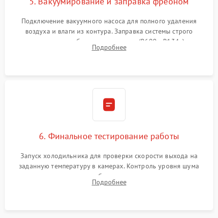
5. Вакуумирование и заправка фреоном
Подключение вакуумного насоса для полного удаления
воздуха и влаги из контура. Заправка системы строго
дозированным объемом хладагента (R600a, R134a) по
Подробнее
электронным весам. Контроль рабочего давления в системе.
6. Финальное тестирование работы
Запуск холодильника для проверки скорости выхода на
заданную температуру в камерах. Контроль уровня шума
компрессора, отсутствия обмерзания стенок и корректного
Подробнее
срабатывания системы автоматической оттайки.