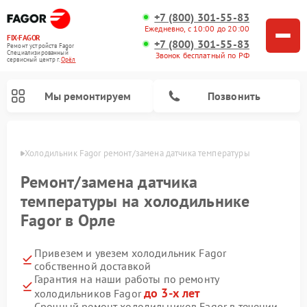
+7 (800) 301-55-83
Ежедневно, с 10:00 до 20:00
FIX-FAGOR
+7 (800) 301-55-83
Ремонт устройств Fagor
Специализированный
Звонок бесплатный по РФ
cервисный центр г.
Орёл
Мы ремонтируем
Позвонить
 Орле
Холодильник Fagor ремонт/замена датчика температуры
Ремонт/замена датчика
температуры на холодильнике
Fagor в Орле
Ремонт стиральных машин Fagor
Ремонт варочных панелей Fagor
Ремонт посудомоечных машин Fagor
Ремонт микроволновых печей Fagor
Привезем и увезем холодильник Fagor
собственной доставкой
Гарантия на наши работы по ремонту
до 3-х лет
холодильников Fagor
Срочный ремонт холодильников Fagor в течении