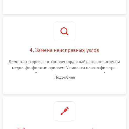
платы управления при сбоях алгоритмов.
4. Замена неисправных узлов
Демонтаж сгоревшего компрессора и пайка нового агрегата
медно-фосфорным припоем. Установка нового фильтра-
осушителя. Замена изношенных вентиляторов обдува,
Подробнее
сломанных заслонок или поврежденных дверных петель.