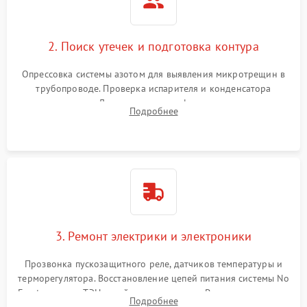
2. Поиск утечек и подготовка контура
Опрессовка системы азотом для выявления микротрещин в
трубопроводе. Проверка испарителя и конденсатора
течеискателем. Демонтаж старого фильтра-осушителя и
Подробнее
продувка капиллярной трубки для устранения засоров.
3. Ремонт электрики и электроники
Прозвонка пускозащитного реле, датчиков температуры и
терморегулятора. Восстановление цепей питания системы No
Frost, включая ТЭН оттайки и вентилятор. Ремонт или замена
Подробнее