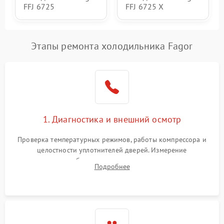
FFJ 6725
FFJ 6725 X
Этапы ремонта холодильника Fagor
1. Диагностика и внешний осмотр
Проверка температурных режимов, работы компрессора и
целостности уплотнителей дверей. Измерение
сопротивления обмоток мотора, проверка термостата и
Подробнее
считывание кодов ошибок с электронного дисплея.