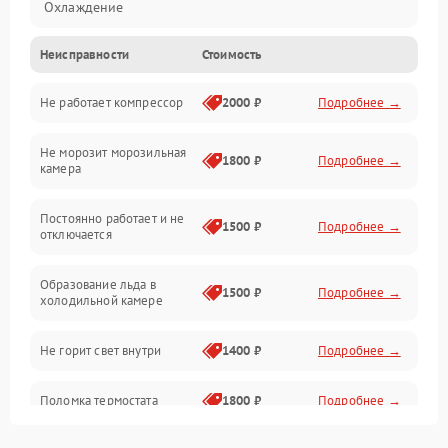
Охлаждение
Неисправности
Стоимость
Механика
Не работает компрессор
2000 ₽
Подробнее →
Электропитание
Не морозит морозильная
Дренаж
1800 ₽
Подробнее →
камера
Оттайка
Постоянно работает и не
1500 ₽
Подробнее →
отключается
Программное обеспечение
Образование льда в
1500 ₽
Подробнее →
холодильной камере
Не горит свет внутри
1400 ₽
Подробнее →
Поломка термостата
1800 ₽
Подробнее →