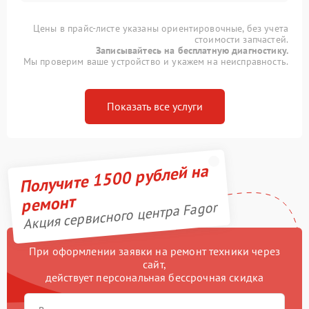
Цены в прайс-листе указаны ориентировочные, без учета
стоимости запчастей.
Записывайтесь на бесплатную диагностику.
Мы проверим ваше устройство и укажем на неисправность.
Показать все услуги
Получите 1500 рублей на
ремонт
Акция сервисного центра Fagor
При оформлении заявки на ремонт техники через
сайт,
действует персональная бессрочная скидка