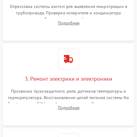
Опрессовка системы азотом для выявления микротрещин в
трубопроводе. Проверка испарителя и конденсатора
течеискателем. Демонтаж старого фильтра-осушителя и
Подробнее
продувка капиллярной трубки для устранения засоров.
3. Ремонт электрики и электроники
Прозвонка пускозащитного реле, датчиков температуры и
терморегулятора. Восстановление цепей питания системы No
Frost, включая ТЭН оттайки и вентилятор. Ремонт или замена
Подробнее
платы управления при сбоях алгоритмов.