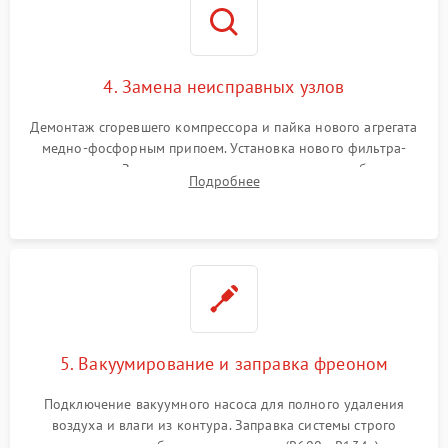
4. Замена неисправных узлов
Демонтаж сгоревшего компрессора и пайка нового агрегата
медно-фосфорным припоем. Установка нового фильтра-
осушителя. Замена изношенных вентиляторов обдува,
Подробнее
сломанных заслонок или поврежденных дверных петель.
5. Вакуумирование и заправка фреоном
Подключение вакуумного насоса для полного удаления
воздуха и влаги из контура. Заправка системы строго
дозированным объемом хладагента (R600a, R134a) по