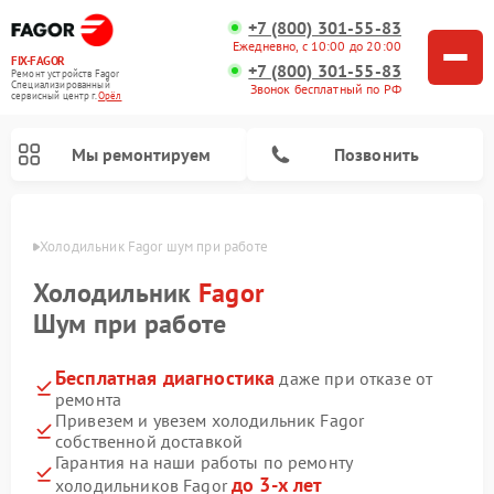
+7 (800) 301-55-83
Ежедневно, с 10:00 до 20:00
FIX-FAGOR
+7 (800) 301-55-83
Ремонт устройств Fagor
Специализированный
Звонок бесплатный по РФ
cервисный центр г.
Орёл
Мы ремонтируем
Позвонить
 Орле
Холодильник Fagor шум при работе
Холодильник
Fagor
Шум при работе
Бесплатная диагностика
даже при отказе от
Ремонт стиральных машин Fagor
Ремонт варочных панелей Fagor
Ремонт посудомоечных машин Fagor
Ремонт микроволновых печей Fagor
ремонта
Привезем и увезем холодильник Fagor
собственной доставкой
Гарантия на наши работы по ремонту
до 3-х лет
холодильников Fagor