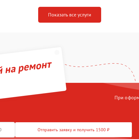
Показать все услуги
й на ремонт
При оформл
Отправить заявку и получить 1500 ₽