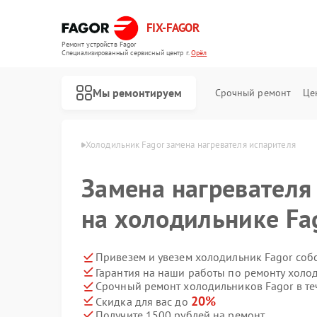
FIX-FAGOR
Ремонт устройств Fagor
Специализированный cервисный центр г.
Орёл
Мы ремонтируем
Срочный ремонт
Це
ников Fagor в Орле
Холодильник Fagor замена нагревателя испарителя
Замена нагревателя
на холодильнике Fa
Привезем и увезем холодильник Fagor соб
Гарантия на наши работы по ремонту холо
Ремонт стиральных машин Fagor
Ремонт посудомоечных машин Fagor
Ремонт духовых шкафов Fagor
Ремонт микроволновых печей Fagor
Ремонт варочных панелей Fagor
Ремонт водонагревателей Fagor
Срочный ремонт холодильников Fagor в те
20%
Скидка для вас до
Получите 1500 рублей на ремонт