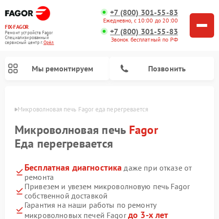
+7 (800) 301-55-83
Ежедневно, с 10:00 до 20:00
FIX-FAGOR
+7 (800) 301-55-83
Ремонт устройств Fagor
Специализированный
Звонок бесплатный по РФ
cервисный центр г.
Орёл
Мы ремонтируем
Позвонить
 Орле
Микроволновая печь Fagor еда перегревается
Микроволновая печь
Fagor
Еда перегревается
Бесплатная диагностика
даже при отказе от
Ремонт стиральных машин Fagor
Ремонт посудомоечных машин Fagor
Ремонт варочных панелей Fagor
ремонта
Привезем и увезем микроволновую печь Fagor
собственной доставкой
Гарантия на наши работы по ремонту
до 3-х лет
микроволновых печей Fagor