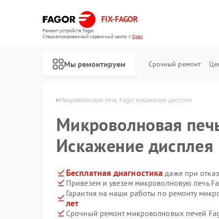
FIX-FAGOR
Ремонт устройств Fagor
Специализированный cервисный центр г.
Орёл
Мы ремонтируем
Срочный ремонт
Це
печей Fagor в Орле
Микроволновая печь Fagor искажение дисплея
Микроволновая печ
Искажение дисплея
Бесплатная диагностика
даже при отказ
Привезем и увезем микроволновую печь Fa
Ремонт стиральных машин Fagor
Ремонт посудомоечных машин Fagor
Ремонт духовых шкафов Fagor
Ремонт варочных панелей Fagor
Ремонт водонагревателей Fagor
Гарантия на наши работы по ремонту мик
лет
Срочный ремонт микроволновых печей Fago