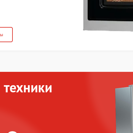
ны
 техники