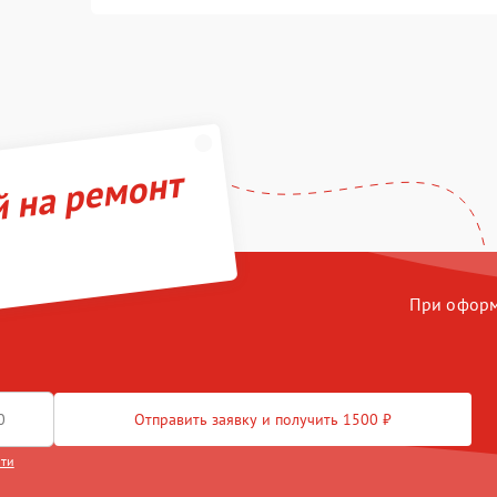
й на ремонт
При оформл
Отправить заявку и получить 1500 ₽
сти