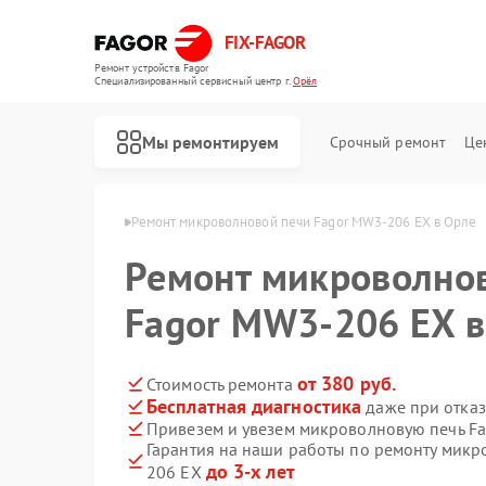
FIX-FAGOR
Ремонт устройств Fagor
Специализированный cервисный центр г.
Орёл
Мы ремонтируем
Срочный ремонт
Це
печей Fagor в Орле
Ремонт микроволновой печи Fagor MW3-206 EX в Орле
Ремонт микроволно
Fagor MW3-206 EX в
от 380 руб.
Стоимость ремонта
Бесплатная диагностика
даже при отказ
Ремонт стиральных машин Fagor
Ремонт посудомоечных машин Fagor
Ремонт духовых шкафов Fagor
Ремонт варочных панелей Fagor
Ремонт водонагревателей Fagor
Привезем и увезем микроволновую печь F
Гарантия на наши работы по ремонту мик
до 3-х лет
206 EX