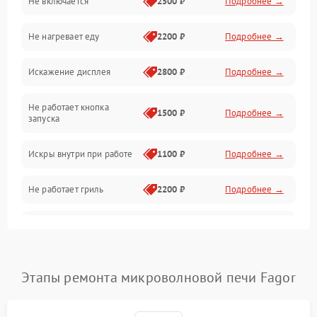
Не включается
2500 ₽
Подробнее →
Механика и внутренние элементы
Не нагревает еду
2200 ₽
Подробнее →
Механические повреждения
Искажение дисплея
2800 ₽
Подробнее →
Питание и запуск
Не работает кнопка
Нагрев и приготовление
1500 ₽
Подробнее →
запуска
Программное обеспечение
Искры внутри при работе
1100 ₽
Подробнее →
Не работает гриль
2200 ₽
Подробнее →
Перегрев или отключение
2400 ₽
Подробнее →
во время работы
Появление запаха гари
2400 ₽
Подробнее →
Этапы ремонта микроволновой печи Fagor
Проблемы с вентилятором
2000 ₽
Подробнее →