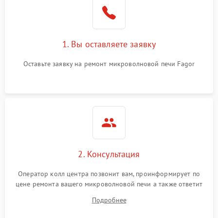
Поломка системы
2200 ₽
Подробнее →
охлаждения
1. Вы оставляете заявку
Не работают сенсорные
2400 ₽
Подробнее →
кнопки
Оставьте заявку на ремонт микроволновой печи Fagor
Не горит подсветка
2000 ₽
Подробнее →
Сломался трансформатор
1000 ₽
Подробнее →
2. Консультация
Оператор колл центра позвонит вам, проинформирует по
цене ремонта вашего микроволновой печи а также ответит
на все ваши вопросы.
Подробнее