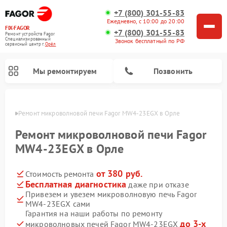
+7 (800) 301-55-83
Ежедневно, с 10:00 до 20:00
FIX-FAGOR
+7 (800) 301-55-83
Ремонт устройств Fagor
Специализированный
Звонок бесплатный по РФ
cервисный центр г.
Орёл
Мы ремонтируем
Позвонить
 Орле
Ремонт микроволновой печи Fagor MW4-23EGX в Орле
Ремонт микроволновой печи Fagor
MW4-23EGX в Орле
от 380 руб.
Стоимость ремонта
Ремонт стиральных машин Fagor
Ремонт посудомоечных машин Fagor
Ремонт варочных панелей Fagor
Бесплатная диагностика
даже при отказе
Привезем и увезем микроволновую печь Fagor
MW4-23EGX сами
Гарантия на наши работы по ремонту
до 3-х
микроволновых печей Fagor MW4-23EGX