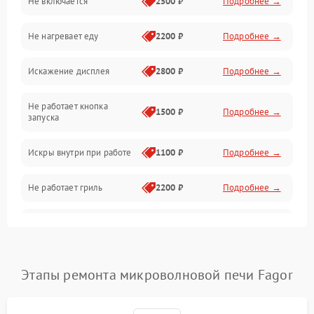
Не включается
2500 ₽
Подробнее →
Механика и внутренние элементы
Не нагревает еду
2200 ₽
Подробнее →
Механические повреждения
Искажение дисплея
2800 ₽
Подробнее →
Питание и запуск
Не работает кнопка
Нагрев и приготовление
1500 ₽
Подробнее →
запуска
Программное обеспечение
Искры внутри при работе
1100 ₽
Подробнее →
Не работает гриль
2200 ₽
Подробнее →
Перегрев или отключение
2400 ₽
Подробнее →
во время работы
Появление запаха гари
2400 ₽
Подробнее →
Этапы ремонта микроволновой печи Fagor
Проблемы с вентилятором
2000 ₽
Подробнее →