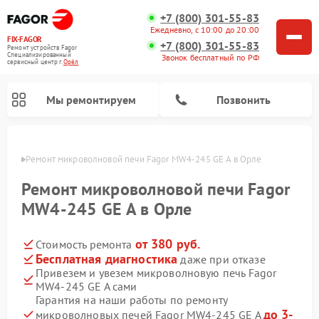
+7 (800) 301-55-83
Ежедневно, с 10:00 до 20:00
FIX-FAGOR
+7 (800) 301-55-83
Ремонт устройств Fagor
Специализированный
Звонок бесплатный по РФ
cервисный центр г.
Орёл
Мы ремонтируем
Позвонить
 Орле
Ремонт микроволновой печи Fagor MW4-245 GE A в Орле
Ремонт микроволновой печи Fagor
MW4-245 GE A в Орле
от 380 руб.
Стоимость ремонта
Ремонт стиральных машин Fagor
Ремонт посудомоечных машин Fagor
Ремонт варочных панелей Fagor
Бесплатная диагностика
даже при отказе
Привезем и увезем микроволновую печь Fagor
MW4-245 GE A сами
Гарантия на наши работы по ремонту
до 3-
микроволновых печей Fagor MW4-245 GE A