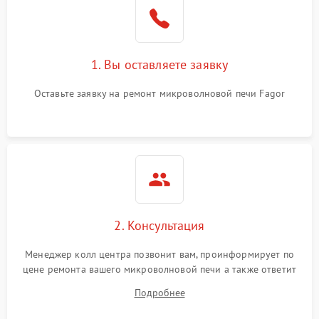
Поломка системы
2200 ₽
Подробнее →
охлаждения
1. Вы оставляете заявку
Не работают сенсорные
2400 ₽
Подробнее →
кнопки
Оставьте заявку на ремонт микроволновой печи Fagor
Не горит подсветка
2000 ₽
Подробнее →
Сломался трансформатор
1000 ₽
Подробнее →
2. Консультация
Менеджер колл центра позвонит вам, проинформирует по
цене ремонта вашего микроволновой печи а также ответит
на все ваши вопросы.
Подробнее