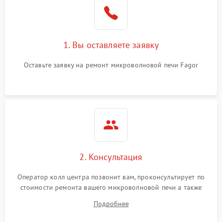
Поломка системы
2200 ₽
Подробнее →
охлаждения
1. Вы оставляете заявку
Не работают сенсорные
2400 ₽
Подробнее →
кнопки
Оставьте заявку на ремонт микроволновой печи Fagor
Не горит подсветка
2000 ₽
Подробнее →
Сломался трансформатор
1000 ₽
Подробнее →
2. Консультация
Оператор колл центра позвонит вам, проконсультирует по
стоимости ремонта вашего микроволновой печи а также
ответит на все ваши вопросы.
Подробнее