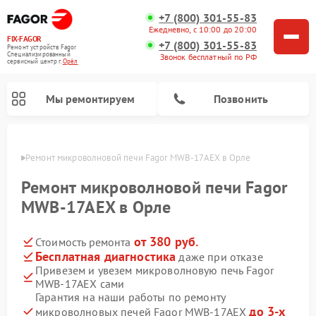
+7 (800) 301-55-83
Ежедневно, с 10:00 до 20:00
FIX-FAGOR
+7 (800) 301-55-83
Ремонт устройств Fagor
Специализированный
Звонок бесплатный по РФ
cервисный центр г.
Орёл
Мы ремонтируем
Позвонить
 Орле
Ремонт микроволновой печи Fagor MWB-17AEX в Орле
Ремонт микроволновой печи Fagor
MWB-17AEX в Орле
от 380 руб.
Стоимость ремонта
Ремонт стиральных машин Fagor
Ремонт посудомоечных машин Fagor
Ремонт варочных панелей Fagor
Бесплатная диагностика
даже при отказе
Привезем и увезем микроволновую печь Fagor
MWB-17AEX сами
Гарантия на наши работы по ремонту
до 3-х
микроволновых печей Fagor MWB-17AEX