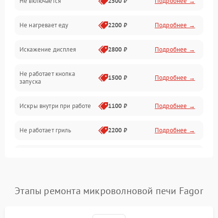
Не включается
2500 ₽
Подробнее →
Механика и внутренние элементы
Не нагревает еду
2200 ₽
Подробнее →
Механические повреждения
Искажение дисплея
2800 ₽
Подробнее →
Питание и запуск
Не работает кнопка
Нагрев и приготовление
1500 ₽
Подробнее →
запуска
Программное обеспечение
Искры внутри при работе
1100 ₽
Подробнее →
Не работает гриль
2200 ₽
Подробнее →
Перегрев или отключение
2400 ₽
Подробнее →
во время работы
Появление запаха гари
2400 ₽
Подробнее →
Этапы ремонта микроволновой печи Fagor
Проблемы с вентилятором
2000 ₽
Подробнее →