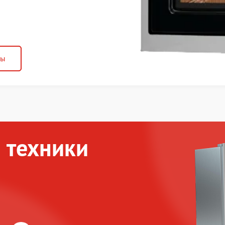
ны
 техники