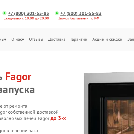
+7 (800) 301-55-83
+7 (800) 301-55-83
Ежедневно, с 10:00 до 20:00
Звонок бесплатный по РФ
ны
О нас
Отзывы
Доставка
Гарантии
Акции и скидки
Зая
ь
Fagor
запуска
е от ремонта
gor собственной доставкой
до 3-х
роволновых печей Fagor
r в течении часа