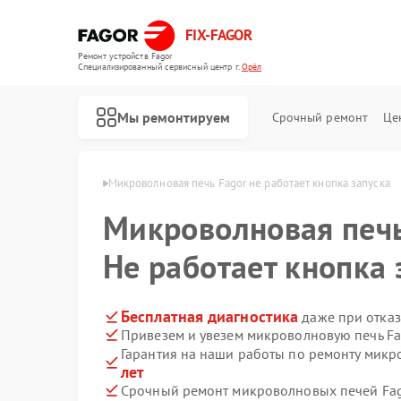
FIX-FAGOR
Ремонт устройств Fagor
Специализированный cервисный центр г.
Орёл
Мы ремонтируем
Срочный ремонт
Це
печей Fagor в Орле
Микроволновая печь Fagor не работает кнопка запуска
Микроволновая печ
Не работает кнопка 
Бесплатная диагностика
даже при отказ
Привезем и увезем микроволновую печь Fa
Ремонт стиральных машин Fagor
Ремонт посудомоечных машин Fagor
Ремонт духовых шкафов Fagor
Ремонт варочных панелей Fagor
Ремонт водонагревателей Fagor
Гарантия на наши работы по ремонту мик
лет
Срочный ремонт микроволновых печей Fago