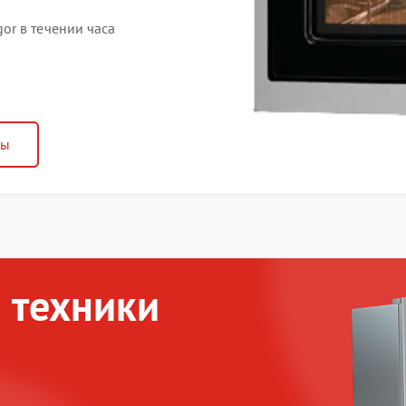
r в течении часа
ны
 техники