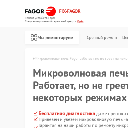
FIX-FAGOR
Ремонт устройств Fagor
Специализированный cервисный центр г.
Орёл
Мы ремонтируем
Срочный ремонт
Це
печей Fagor в Орле
Микроволновая печь Fagor работает, но не греет на не
Микроволновая печ
Работает, но не грее
некоторых режимах
Ремонт стиральных машин Fagor
Ремонт посудомоечных машин Fagor
Ремонт духовых шкафов Fagor
Ремонт варочных панелей Fagor
Ремонт водонагревателей Fagor
Бесплатная диагностика
даже при отказ
Привезем и увезем микроволновую печь Fa
Гарантия на наши работы по ремонту мик