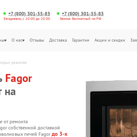
+7 (800) 301-55-83
+7 (800) 301-55-83
Ежедневно, с 10:00 до 20:00
Звонок бесплатный по РФ
ны
О нас
Отзывы
Доставка
Гарантии
Акции и скидки
Зая
которых режимах
ь
Fagor
т на
е от ремонта
gor собственной доставкой
до 3-х
роволновых печей Fagor