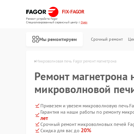
FIX-FAGOR
Ремонт устройств Fagor
Специализированный cервисный центр г.
Орёл
Мы ремонтируем
Срочный ремонт
Це
печей Fagor в Орле
Микроволновая печь Fagor ремонт магнетрона
Ремонт магнетрона 
микроволновой печи
Привезем и увезем микроволновую печь Fa
Гарантия на наши работы по ремонту мик
Ремонт стиральных машин Fagor
Ремонт посудомоечных машин Fagor
Ремонт духовых шкафов Fagor
Ремонт варочных панелей Fagor
Ремонт водонагревателей Fagor
лет
Срочный ремонт микроволновых печей Fago
20%
Скидка для вас до