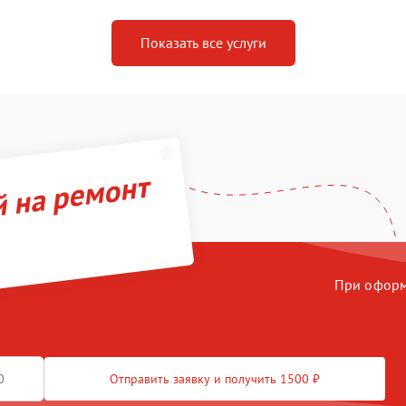
Показать все услуги
й на ремонт
При оформл
Отправить заявку и получить 1500 ₽