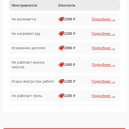
Неисправности
Стоимость
Дверца и корпус
Не включается
2500 ₽
Подробнее →
Механика и внутренние элементы
Не нагревает еду
2200 ₽
Подробнее →
Механические повреждения
Искажение дисплея
2800 ₽
Подробнее →
Питание и запуск
Не работает кнопка
Нагрев и приготовление
1500 ₽
Подробнее →
запуска
Программное обеспечение
Искры внутри при работе
1100 ₽
Подробнее →
Не работает гриль
2200 ₽
Подробнее →
Перегрев или отключение
2400 ₽
Подробнее →
во время работы