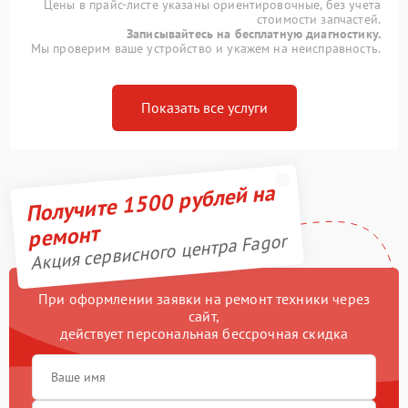
Цены в прайс-листе указаны ориентировочные, без учета
стоимости запчастей.
Записывайтесь на бесплатную диагностику.
Мы проверим ваше устройство и укажем на неисправность.
Показать все услуги
Получите 1500 рублей на
ремонт
Акция сервисного центра Fagor
При оформлении заявки на ремонт техники через
сайт,
действует персональная бессрочная скидка