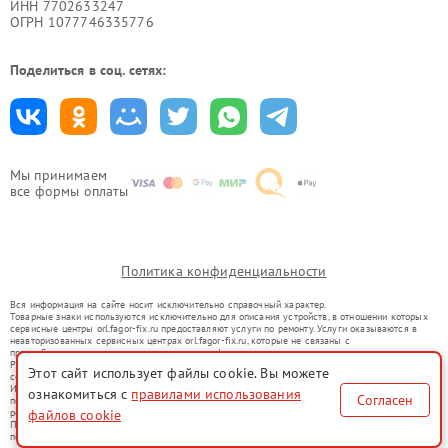
ИНН 7702633247
ОГРН 1077746335776
Поделиться в соц. сетях:
Мы принимаем
все формы оплаты
Политика конфиденциальности
Вся информация на сайте носит исключительно справочный характер.
Товарные знаки используются исключительно для описания устройств, в отношении которых
сервисные центры orl.fagor-fix.ru предоставляют услуги по ремонту. Услуги оказываются в
неавторизованных сервисных центрах orl.fagor-fix.ru, которые не связаны с
правообладателями товарных знаков или их официальными представителями.
Ремонт осуществляется для устройств, уже введенных в гражданский оборот в соответствии
Этот сайт использует файлы cookie. Вы можете
со статьей 1487 ГК РФ.
Использование товарных знаков не преследует цели индивидуализации услуг или введения
ознакомиться с
правилами использования
Согласен
потребителей в заблуждение, а служит для информирования о предоставляемых услугах по
ремонту техники указанных брендов.
файлов cookie
Представленная на сайте информация не является публичной офертой, определяемой
положениями Статьи 437(2) Гражданского кодекса РФ