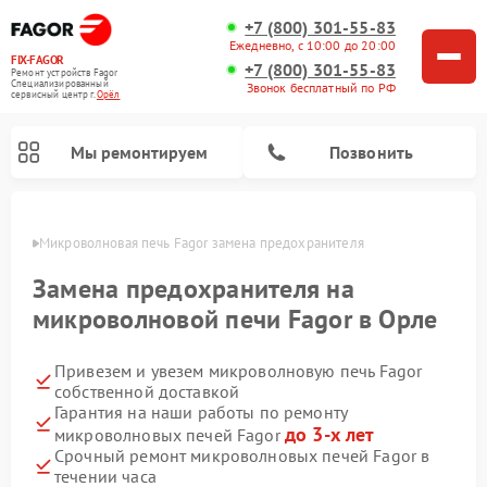
+7 (800) 301-55-83
Ежедневно, с 10:00 до 20:00
FIX-FAGOR
+7 (800) 301-55-83
Ремонт устройств Fagor
Специализированный
Звонок бесплатный по РФ
cервисный центр г.
Орёл
Мы ремонтируем
Позвонить
 Орле
Микроволновая печь Fagor замена предохранителя
Замена предохранителя на
микроволновой печи Fagor в Орле
Привезем и увезем микроволновую печь Fagor
Ремонт стиральных машин Fagor
Ремонт посудомоечных машин Fagor
Ремонт варочных панелей Fagor
собственной доставкой
Гарантия на наши работы по ремонту
до 3-х лет
микроволновых печей Fagor
Срочный ремонт микроволновых печей Fagor в
течении часа