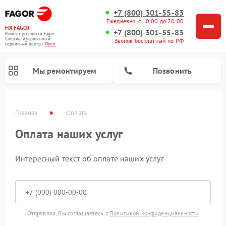
+7 (800) 301-55-83
Ежедневно, с 10:00 до 20:00
FIX-FAGOR
+7 (800) 301-55-83
Ремонт устройств Fagor
Специализированный
Звонок бесплатный по РФ
cервисный центр г.
Орёл
Мы ремонтируем
Позвонить
Главная
Оплата
Оплата наших услуг
Интересный текст об оплате наших услуг
Ремонт стиральных машин Fagor
Ремонт посудомоечных машин Fagor
Ремонт микроволновых печей Fagor
Ремонт варочных панелей Fagor
Отправляя, Вы соглашаетесь с
Политикой конфиденциальности