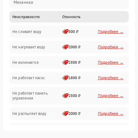
Механика
Неисправности
Стоимость
Управление
Не сливает воду
500 ₽
Подробнее →
Электропитание
Не нагревает воду
2000 ₽
Подробнее →
Датчики
Не включается
2500 ₽
Подробнее →
Нагрев
Не работает насос
1800 ₽
Подробнее →
Вода
Не работает панель
Гигиена
2500 ₽
Подробнее →
управления
Программное обеспечение
Не распыляет воду
2000 ₽
Подробнее →
Не запускается цикл
1800 ₽
Подробнее →
стирки