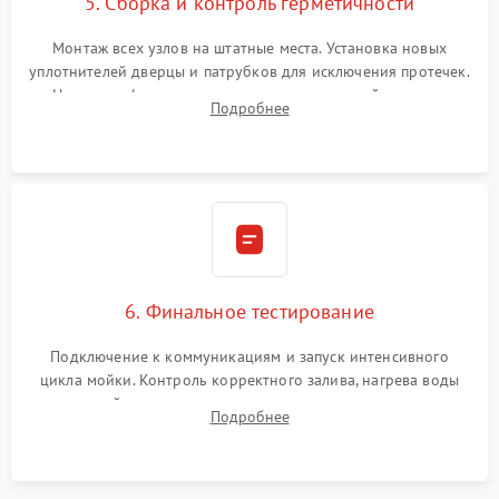
5. Сборка и контроль герметичности
Монтаж всех узлов на штатные места. Установка новых
уплотнителей дверцы и патрубков для исключения протечек.
Надежная фиксация хомутов гидравлической системы,
Подробнее
сборка корпуса и установка датчика поплавка.
6. Финальное тестирование
Подключение к коммуникациям и запуск интенсивного
цикла мойки. Контроль корректного залива, нагрева воды
до нужной температуры, отсутствия посторонних шумов,
Подробнее
штатного слива и абсолютной сухости в поддоне.