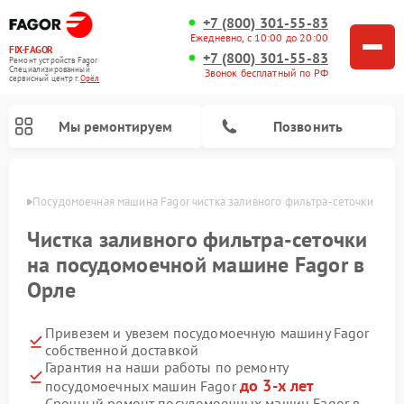
+7 (800) 301-55-83
Ежедневно, с 10:00 до 20:00
FIX-FAGOR
+7 (800) 301-55-83
Ремонт устройств Fagor
Специализированный
Звонок бесплатный по РФ
cервисный центр г.
Орёл
Мы ремонтируем
Позвонить
 Орле
Посудомоечная машина Fagor чистка заливного фильтра-сеточки
Чистка заливного фильтра-сеточки
на посудомоечной машине Fagor в
Орле
Ремонт стиральных машин Fagor
Ремонт варочных панелей Fagor
Ремонт микроволновых печей Fagor
Привезем и увезем посудомоечную машину Fagor
собственной доставкой
Гарантия на наши работы по ремонту
до 3-х лет
посудомоечных машин Fagor
Срочный ремонт посудомоечных машин Fagor в