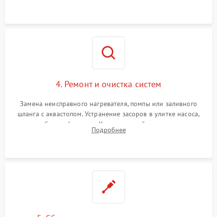
концевика дверцы и электронного модуля управления.
4. Ремонт и очистка систем
Замена неисправного нагревателя, помпы или заливного
шланга с аквастопом. Устранение засоров в улитке насоса,
патрубках и фильтрах. Компонентный ремонт платы
Подробнее
управления, восстановление поврежденной проводки.