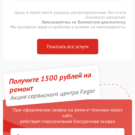
Цены в прайс-листе указаны ориентировочные, без учета
стоимости запчастей.
Записывайтесь на бесплатную диагностику.
Мы проверим ваше устройство и укажем на неисправность.
Показать все услуги
Получите 1500 рублей на
ремонт
Акция сервисного центра Fagor
При оформлении заявки на ремонт техники через
сайт,
действует персональная бессрочная скидка