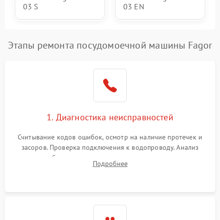
03 S
03 EN
Этапы ремонта посудомоечной машины Fagor
1. Диагностика неисправностей
Считывание кодов ошибок, осмотр на наличие протечек и
засоров. Проверка подключения к водопроводу. Анализ
жалоб на отсутствие слива, нагрева, вращения
Подробнее
разбрызгивателей или срабатывание системы защиты
аквастоп.