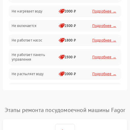
Не нагревает воду
2000 ₽
Подробнее →
Датчики
Не включается
2500 ₽
Подробнее →
Нагрев
Не работает насос
1800 ₽
Подробнее →
Вода
Не работает панель
Гигиена
2500 ₽
Подробнее →
управления
Программное обеспечение
Не распыляет воду
2000 ₽
Подробнее →
Не запускается цикл
1800 ₽
Подробнее →
стирки
Проблемы с набором
Этапы ремонта посудомоечной машины Fagor
1800 ₽
Подробнее →
воды
Не работает сушилка
2100 ₽
Подробнее →