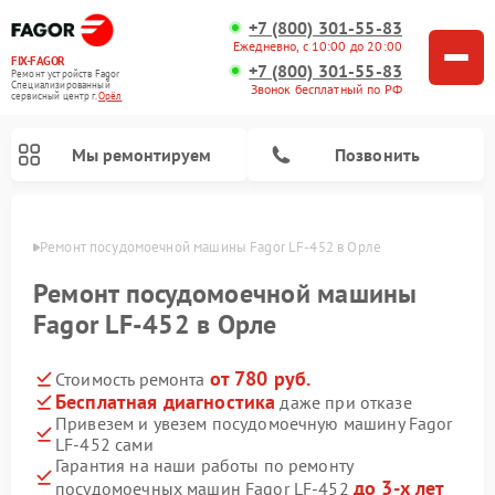
+7 (800) 301-55-83
Ежедневно, с 10:00 до 20:00
FIX-FAGOR
+7 (800) 301-55-83
Ремонт устройств Fagor
Специализированный
Звонок бесплатный по РФ
cервисный центр г.
Орёл
Мы ремонтируем
Позвонить
 Орле
Ремонт посудомоечной машины Fagor LF-452 в Орле
Ремонт посудомоечной машины
Fagor LF-452 в Орле
от 780 руб.
Стоимость ремонта
Ремонт стиральных машин Fagor
Ремонт варочных панелей Fagor
Ремонт микроволновых печей Fagor
Бесплатная диагностика
даже при отказе
Привезем и увезем посудомоечную машину Fagor
LF-452 сами
Гарантия на наши работы по ремонту
до 3-х лет
посудомоечных машин Fagor LF-452