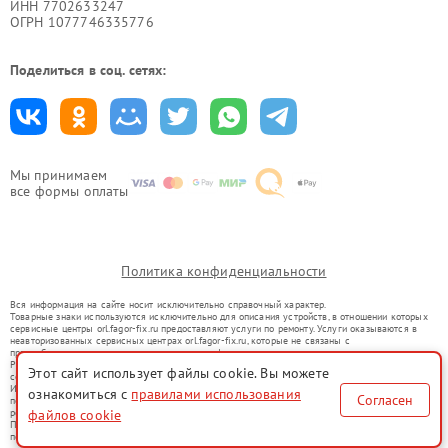
ИНН 7702633247
ОГРН 1077746335776
Поделиться в соц. сетях:
Мы принимаем
все формы оплаты
Политика конфиденциальности
Вся информация на сайте носит исключительно справочный характер.
Товарные знаки используются исключительно для описания устройств, в отношении которых
сервисные центры orl.fagor-fix.ru предоставляют услуги по ремонту. Услуги оказываются в
неавторизованных сервисных центрах orl.fagor-fix.ru, которые не связаны с
правообладателями товарных знаков или их официальными представителями.
Ремонт осуществляется для устройств, уже введенных в гражданский оборот в соответствии
Этот сайт использует файлы cookie. Вы можете
со статьей 1487 ГК РФ.
Использование товарных знаков не преследует цели индивидуализации услуг или введения
ознакомиться с
правилами использования
Согласен
потребителей в заблуждение, а служит для информирования о предоставляемых услугах по
ремонту техники указанных брендов.
файлов cookie
Представленная на сайте информация не является публичной офертой, определяемой
положениями Статьи 437(2) Гражданского кодекса РФ