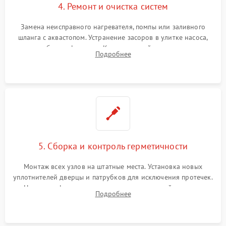
4. Ремонт и очистка систем
Замена неисправного нагревателя, помпы или заливного
шланга с аквастопом. Устранение засоров в улитке насоса,
патрубках и фильтрах. Компонентный ремонт платы
Подробнее
управления, восстановление поврежденной проводки.
5. Сборка и контроль герметичности
Монтаж всех узлов на штатные места. Установка новых
уплотнителей дверцы и патрубков для исключения протечек.
Надежная фиксация хомутов гидравлической системы,
Подробнее
сборка корпуса и установка датчика поплавка.