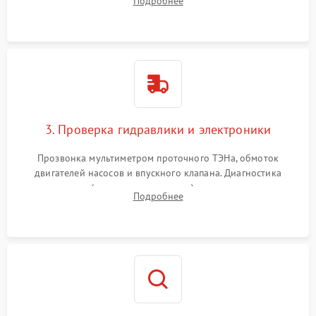
Подробнее
циркуляционному насосу, ТЭНу и сливной помпе.
3. Проверка гидравлики и электроники
Прозвонка мультиметром проточного ТЭНа, обмоток
двигателей насосов и впускного клапана. Диагностика
прессостата (датчика уровня воды), датчика мутности,
Подробнее
концевика дверцы и электронного модуля управления.