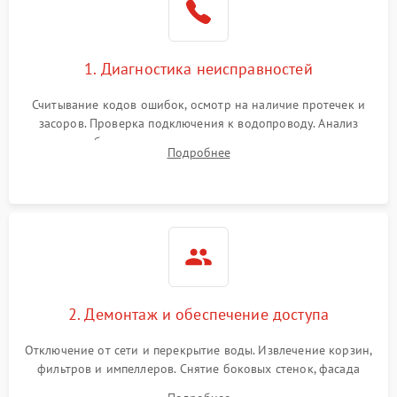
Сбои в работе таймера
1700 ₽
Подробнее →
1. Диагностика неисправностей
Проблемы с
2100 ₽
Подробнее →
циркуляционным насосом
Считывание кодов ошибок, осмотр на наличие протечек и
засоров. Проверка подключения к водопроводу. Анализ
жалоб на отсутствие слива, нагрева, вращения
Подробнее
разбрызгивателей или срабатывание системы защиты
аквастоп.
2. Демонтаж и обеспечение доступа
Отключение от сети и перекрытие воды. Извлечение корзин,
фильтров и импеллеров. Снятие боковых стенок, фасада
дверцы или нижнего поддона для прямого доступа к