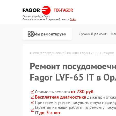
FIX-FAGOR
Ремонт устройств Fagor
Специализированный cервисный центр г.
Орёл
Мы ремонтируем
Срочный ремонт
Це
машин Fagor в Орле
Ремонт посудомоечной машины Fagor LVF-65 IT в Орле
Ремонт посудомоеч
Fagor LVF-65 IT в Ор
от 780 руб.
Стоимость ремонта
Бесплатная диагностика
даже при отказ
Ремонт стиральных машин Fagor
Ремонт духовых шкафов Fagor
Ремонт микроволновых печей Fagor
Ремонт варочных панелей Fagor
Ремонт водонагревателей Fagor
Привезем и увезем посудомоечную машину 
Гарантия на наши работы по ремонту посу
до 3-х лет
IT