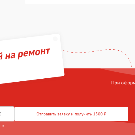
й на ремонт
При оформл
Отправить заявку и получить 1500 ₽
сти