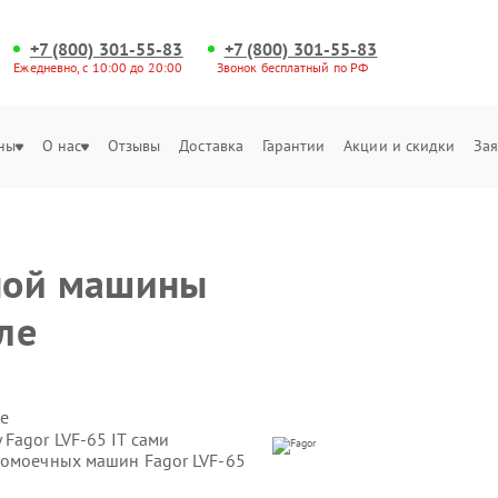
+7 (800) 301-55-83
+7 (800) 301-55-83
Ежедневно, с 10:00 до 20:00
Звонок бесплатный по РФ
ны
О нас
Отзывы
Доставка
Гарантии
Акции и скидки
Зая
ной машины
ле
е
Fagor LVF-65 IT сами
домоечных машин Fagor LVF-65