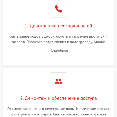
Не работает сушилка
2100 ₽
Подробнее →
Сбои в работе таймера
1700 ₽
Подробнее →
1. Диагностика неисправностей
Проблемы с
2100 ₽
Подробнее →
циркуляционным насосом
Считывание кодов ошибок, осмотр на наличие протечек и
засоров. Проверка подключения к водопроводу. Анализ
жалоб на отсутствие слива, нагрева, вращения
Подробнее
разбрызгивателей или срабатывание системы защиты
аквастоп.
2. Демонтаж и обеспечение доступа
Отключение от сети и перекрытие воды. Извлечение корзин,
фильтров и импеллеров. Снятие боковых стенок, фасада