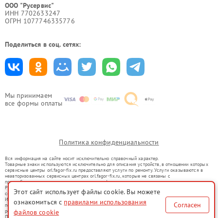
ООО "Русервис"
ИНН 7702633247
ОГРН 1077746335776
Поделиться в соц. сетях:
Мы принимаем
все формы оплаты
Политика конфиденциальности
Вся информация на сайте носит исключительно справочный характер.
Товарные знаки используются исключительно для описания устройств, в отношении которых
сервисные центры orl.fagor-fix.ru предоставляют услуги по ремонту. Услуги оказываются в
неавторизованных сервисных центрах orl.fagor-fix.ru, которые не связаны с
правообладателями товарных знаков или их официальными представителями.
Ремонт осуществляется для устройств, уже введенных в гражданский оборот в соответствии
Этот сайт использует файлы cookie. Вы можете
со статьей 1487 ГК РФ.
Использование товарных знаков не преследует цели индивидуализации услуг или введения
ознакомиться с
правилами использования
Согласен
потребителей в заблуждение, а служит для информирования о предоставляемых услугах по
ремонту техники указанных брендов.
файлов cookie
Представленная на сайте информация не является публичной офертой, определяемой