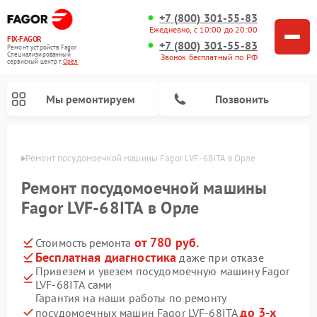
+7 (800) 301-55-83
Ежедневно, с 10:00 до 20:00
FIX-FAGOR
+7 (800) 301-55-83
Ремонт устройств Fagor
Специализированный
Звонок бесплатный по РФ
cервисный центр г.
Орёл
Мы ремонтируем
Позвонить
 Орле
Ремонт посудомоечной машины Fagor LVF-68ITA в Орле
Ремонт посудомоечной машины
Fagor LVF-68ITA в Орле
от 780 руб.
Стоимость ремонта
Ремонт стиральных машин Fagor
Ремонт варочных панелей Fagor
Ремонт микроволновых печей Fagor
Бесплатная диагностика
даже при отказе
Привезем и увезем посудомоечную машину Fagor
LVF-68ITA сами
Гарантия на наши работы по ремонту
до 3-х
посудомоечных машин Fagor LVF-68ITA