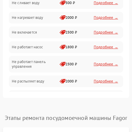
Не сливает воду
500 ₽
Подробнее →
Электропитание
Не нагревает воду
2000 ₽
Подробнее →
Датчики
Не включается
2500 ₽
Подробнее →
Нагрев
Не работает насос
1800 ₽
Подробнее →
Вода
Не работает панель
Гигиена
2500 ₽
Подробнее →
управления
Программное обеспечение
Не распыляет воду
2000 ₽
Подробнее →
Не запускается цикл
1800 ₽
Подробнее →
стирки
Проблемы с набором
Этапы ремонта посудомоечной машины Fagor
1800 ₽
Подробнее →
воды