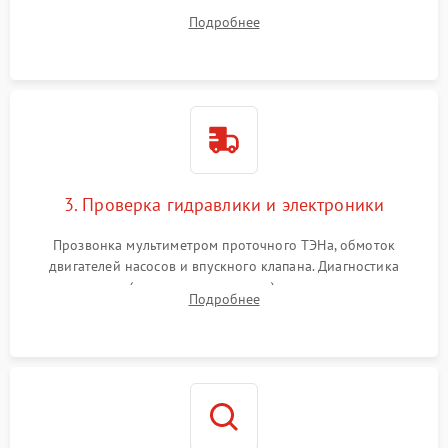
дверцы или нижнего поддона для прямого доступа к
Подробнее
циркуляционному насосу, ТЭНу и сливной помпе.
3. Проверка гидравлики и электроники
Прозвонка мультиметром проточного ТЭНа, обмоток
двигателей насосов и впускного клапана. Диагностика
прессостата (датчика уровня воды), датчика мутности,
Подробнее
концевика дверцы и электронного модуля управления.