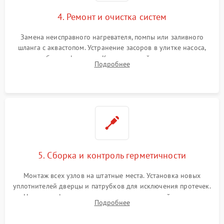
4. Ремонт и очистка систем
Замена неисправного нагревателя, помпы или заливного
шланга с аквастопом. Устранение засоров в улитке насоса,
патрубках и фильтрах. Компонентный ремонт платы
Подробнее
управления, восстановление поврежденной проводки.
5. Сборка и контроль герметичности
Монтаж всех узлов на штатные места. Установка новых
уплотнителей дверцы и патрубков для исключения протечек.
Надежная фиксация хомутов гидравлической системы,
Подробнее
сборка корпуса и установка датчика поплавка.