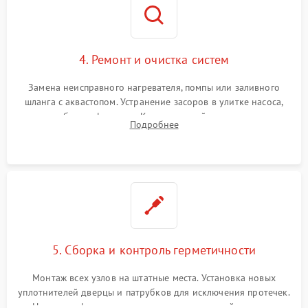
4. Ремонт и очистка систем
Замена неисправного нагревателя, помпы или заливного
шланга с аквастопом. Устранение засоров в улитке насоса,
патрубках и фильтрах. Компонентный ремонт платы
Подробнее
управления, восстановление поврежденной проводки.
5. Сборка и контроль герметичности
Монтаж всех узлов на штатные места. Установка новых
уплотнителей дверцы и патрубков для исключения протечек.
Надежная фиксация хомутов гидравлической системы,