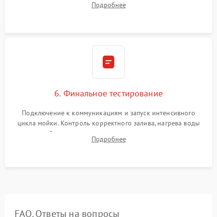
Подробнее
сборка корпуса и установка датчика поплавка.
6. Финальное тестирование
Подключение к коммуникациям и запуск интенсивного
цикла мойки. Контроль корректного залива, нагрева воды
до нужной температуры, отсутствия посторонних шумов,
Подробнее
штатного слива и абсолютной сухости в поддоне.
FAQ. Ответы на вопросы