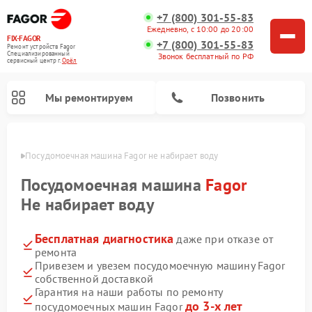
+7 (800) 301-55-83
Ежедневно, с 10:00 до 20:00
FIX-FAGOR
+7 (800) 301-55-83
Ремонт устройств Fagor
Специализированный
Звонок бесплатный по РФ
cервисный центр г.
Орёл
Мы ремонтируем
Позвонить
 Орле
Посудомоечная машина Fagor не набирает воду
Посудомоечная машина
Fagor
Не набирает воду
Бесплатная диагностика
даже при отказе от
Ремонт стиральных машин Fagor
Ремонт варочных панелей Fagor
Ремонт микроволновых печей Fagor
ремонта
Привезем и увезем посудомоечную машину Fagor
собственной доставкой
Гарантия на наши работы по ремонту
до 3-х лет
посудомоечных машин Fagor