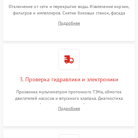
Отключение от сети и перекрытие воды. Извлечение корзин,
фильтров и импеллеров. Снятие боковых стенок, фасада
дверцы или нижнего поддона для прямого доступа к
Подробнее
циркуляционному насосу, ТЭНу и сливной помпе.
3. Проверка гидравлики и электроники
Прозвонка мультиметром проточного ТЭНа, обмоток
двигателей насосов и впускного клапана. Диагностика
прессостата (датчика уровня воды), датчика мутности,
Подробнее
концевика дверцы и электронного модуля управления.