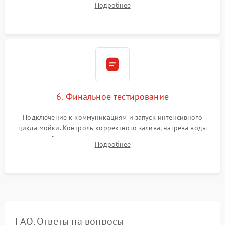
Подробнее
сборка корпуса и установка датчика поплавка.
6. Финальное тестирование
Подключение к коммуникациям и запуск интенсивного
цикла мойки. Контроль корректного залива, нагрева воды
до нужной температуры, отсутствия посторонних шумов,
Подробнее
штатного слива и абсолютной сухости в поддоне.
FAQ. Ответы на вопросы