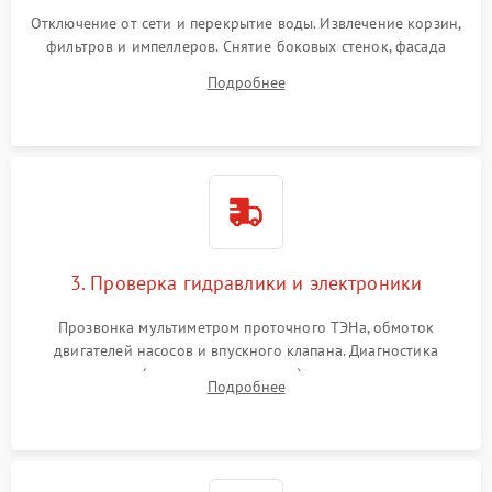
Отключение от сети и перекрытие воды. Извлечение корзин,
фильтров и импеллеров. Снятие боковых стенок, фасада
дверцы или нижнего поддона для прямого доступа к
Подробнее
циркуляционному насосу, ТЭНу и сливной помпе.
3. Проверка гидравлики и электроники
Прозвонка мультиметром проточного ТЭНа, обмоток
двигателей насосов и впускного клапана. Диагностика
прессостата (датчика уровня воды), датчика мутности,
Подробнее
концевика дверцы и электронного модуля управления.