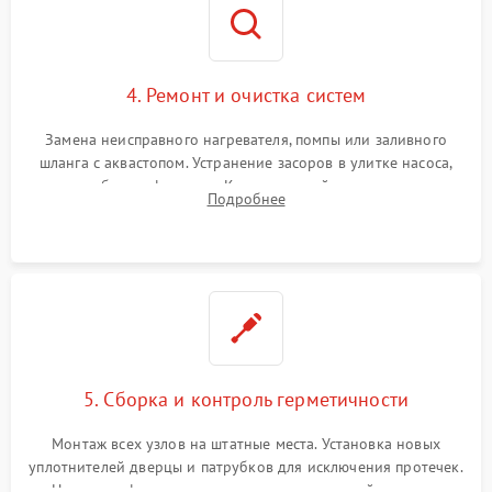
4. Ремонт и очистка систем
Замена неисправного нагревателя, помпы или заливного
шланга с аквастопом. Устранение засоров в улитке насоса,
патрубках и фильтрах. Компонентный ремонт платы
Подробнее
управления, восстановление поврежденной проводки.
5. Сборка и контроль герметичности
Монтаж всех узлов на штатные места. Установка новых
уплотнителей дверцы и патрубков для исключения протечек.
Надежная фиксация хомутов гидравлической системы,