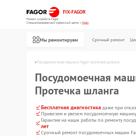
FIX-FAGOR
Ремонт устройств Fagor
Специализированный cервисный центр г.
Орёл
Мы ремонтируем
Срочный ремонт
Це
машин Fagor в Орле
Посудомоечная машина Fagor протечка шланга
Посудомоечная ма
Протечка шланга
Бесплатная диагностика
даже при отказ
Привезем и увезем посудомоечную машину
Ремонт стиральных машин Fagor
Ремонт духовых шкафов Fagor
Ремонт микроволновых печей Fagor
Ремонт варочных панелей Fagor
Ремонт водонагревателей Fagor
Гарантия на наши работы по ремонту пос
лет
Срочный ремонт посудомоечных машин Fag