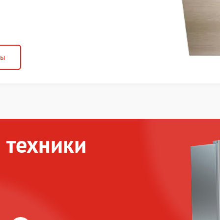
ны
 техники