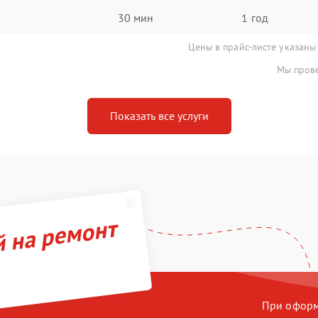
30 мин
1 год
Цены в прайс-листе указаны
Мы прове
Показать все услуги
й на ремонт
При оформл