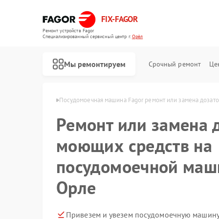
FIX-FAGOR
Ремонт устройств Fagor
Специализированный cервисный центр г.
Орёл
Мы ремонтируем
Срочный ремонт
Це
машин Fagor в Орле
Посудомоечная машина Fagor ремонт или замена дозат
Ремонт или замена 
моющих средств на
посудомоечной маши
Орле
Ремонт стиральных машин Fagor
Ремонт духовых шкафов Fagor
Ремонт микроволновых печей Fagor
Ремонт варочных панелей Fagor
Ремонт водонагревателей Fagor
Привезем и увезем посудомоечную машину