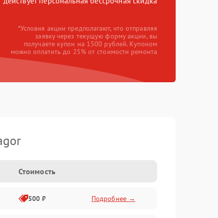
действует персональная бессрочная скидка
*Условия акции предполагают, что отправляя
заявку через текущую форму акции, вы
получаете купон на 1500 рублей. Купоном
можно оплатить до 25% от стоимости ремонта
agor
Стоимость
500 ₽
Подробнее →