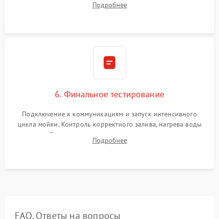
Подробнее
сборка корпуса и установка датчика поплавка.
6. Финальное тестирование
Подключение к коммуникациям и запуск интенсивного
цикла мойки. Контроль корректного залива, нагрева воды
до нужной температуры, отсутствия посторонних шумов,
Подробнее
штатного слива и абсолютной сухости в поддоне.
FAQ. Ответы на вопросы