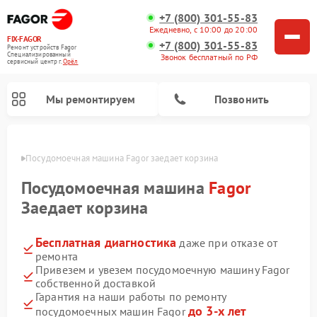
+7 (800) 301-55-83
Ежедневно, с 10:00 до 20:00
FIX-FAGOR
+7 (800) 301-55-83
Ремонт устройств Fagor
Специализированный
Звонок бесплатный по РФ
cервисный центр г.
Орёл
Мы ремонтируем
Позвонить
 Орле
Посудомоечная машина Fagor заедает корзина
Посудомоечная машина
Fagor
Заедает корзина
Бесплатная диагностика
даже при отказе от
Ремонт стиральных машин Fagor
Ремонт варочных панелей Fagor
Ремонт микроволновых печей Fagor
ремонта
Привезем и увезем посудомоечную машину Fagor
собственной доставкой
Гарантия на наши работы по ремонту
до 3-х лет
посудомоечных машин Fagor