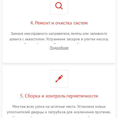
4. Ремонт и очистка систем
Замена неисправного нагревателя, помпы или заливного
шланга с аквастопом. Устранение засоров в улитке насоса,
патрубках и фильтрах. Компонентный ремонт платы
Подробнее
управления, восстановление поврежденной проводки.
5. Сборка и контроль герметичности
Монтаж всех узлов на штатные места. Установка новых
уплотнителей дверцы и патрубков для исключения протечек.
Надежная фиксация хомутов гидравлической системы,