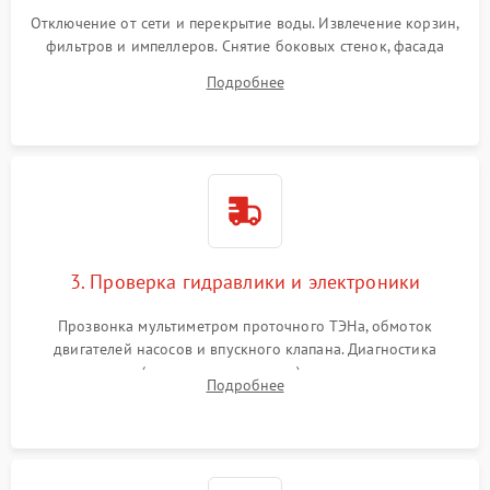
Отключение от сети и перекрытие воды. Извлечение корзин,
фильтров и импеллеров. Снятие боковых стенок, фасада
дверцы или нижнего поддона для прямого доступа к
Подробнее
циркуляционному насосу, ТЭНу и сливной помпе.
3. Проверка гидравлики и электроники
Прозвонка мультиметром проточного ТЭНа, обмоток
двигателей насосов и впускного клапана. Диагностика
прессостата (датчика уровня воды), датчика мутности,
Подробнее
концевика дверцы и электронного модуля управления.