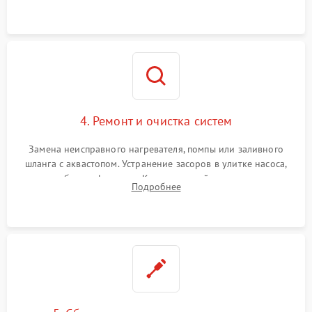
концевика дверцы и электронного модуля управления.
4. Ремонт и очистка систем
Замена неисправного нагревателя, помпы или заливного
шланга с аквастопом. Устранение засоров в улитке насоса,
патрубках и фильтрах. Компонентный ремонт платы
Подробнее
управления, восстановление поврежденной проводки.