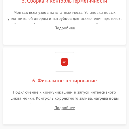
5. Сборка и контроль герметичности
Монтаж всех узлов на штатные места. Установка новых
уплотнителей дверцы и патрубков для исключения протечек.
Надежная фиксация хомутов гидравлической системы,
Подробнее
сборка корпуса и установка датчика поплавка.
6. Финальное тестирование
Подключение к коммуникациям и запуск интенсивного
цикла мойки. Контроль корректного залива, нагрева воды
до нужной температуры, отсутствия посторонних шумов,
Подробнее
штатного слива и абсолютной сухости в поддоне.