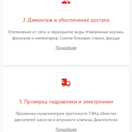
2. Демонтаж и обеспечение доступа
Отключение от сети и перекрытие воды. Извлечение корзин,
фильтров и импеллеров. Снятие боковых стенок, фасада
дверцы или нижнего поддона для прямого доступа к
Подробнее
циркуляционному насосу, ТЭНу и сливной помпе.
3. Проверка гидравлики и электроники
Прозвонка мультиметром проточного ТЭНа, обмоток
двигателей насосов и впускного клапана. Диагностика
прессостата (датчика уровня воды), датчика мутности,
Подробнее