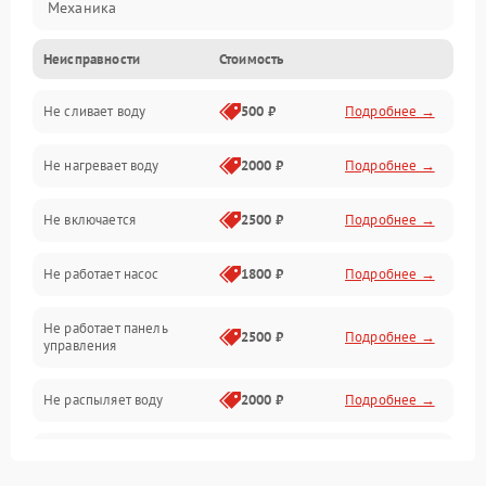
Механика
Неисправности
Стоимость
Управление
Не сливает воду
500 ₽
Подробнее →
Электропитание
Не нагревает воду
2000 ₽
Подробнее →
Датчики
Не включается
2500 ₽
Подробнее →
Нагрев
Не работает насос
1800 ₽
Подробнее →
Вода
Не работает панель
Гигиена
2500 ₽
Подробнее →
управления
Программное обеспечение
Не распыляет воду
2000 ₽
Подробнее →
Не запускается цикл
1800 ₽
Подробнее →
стирки