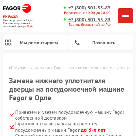
+7 (800) 301-55-83
Ежедневно, с 10:00 до 20:00
FIX-FAGOR
+7 (800) 301-55-83
Ремонт устройств Fagor
Специализированный
Звонок бесплатный по РФ
cервисный центр г.
Орёл
Мы ремонтируем
Позвонить
 Орле
Посудомоечная машина Fagor замена нижнего уплотнителя дверцы
Замена нижнего уплотнителя
дверцы на посудомоечной машине
Fagor в Орле
Ремонт стиральных машин Fagor
Ремонт варочных панелей Fagor
Ремонт микроволновых печей Fagor
Привезем и увезем посудомоечную машину Fagor
собственной доставкой
Гарантия на наши работы по ремонту
до 3-х лет
посудомоечных машин Fagor
Срочный ремонт посудомоечных машин Fagor в