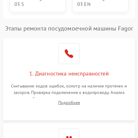
03 S
03 EN
Этапы ремонта посудомоечной машины Fagor
1. Диагностика неисправностей
Считывание кодов ошибок, осмотр на наличие протечек и
засоров. Проверка подключения к водопроводу. Анализ
жалоб на отсутствие слива, нагрева, вращения
Подробнее
разбрызгивателей или срабатывание системы защиты
аквастоп.