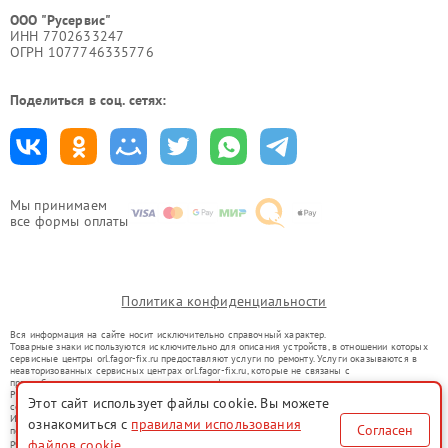
ООО "Русервис"
ИНН 7702633247
ОГРН 1077746335776
Поделиться в соц. сетях:
Мы принимаем
все формы оплаты
Политика конфиденциальности
Вся информация на сайте носит исключительно справочный характер.
Товарные знаки используются исключительно для описания устройств, в отношении которых
сервисные центры orl.fagor-fix.ru предоставляют услуги по ремонту. Услуги оказываются в
неавторизованных сервисных центрах orl.fagor-fix.ru, которые не связаны с
правообладателями товарных знаков или их официальными представителями.
Ремонт осуществляется для устройств, уже введенных в гражданский оборот в соответствии
Этот сайт использует файлы cookie. Вы можете
со статьей 1487 ГК РФ.
Использование товарных знаков не преследует цели индивидуализации услуг или введения
ознакомиться с
правилами использования
Согласен
потребителей в заблуждение, а служит для информирования о предоставляемых услугах по
ремонту техники указанных брендов.
файлов cookie