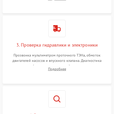
циркуляционному насосу, ТЭНу и сливной помпе.
3. Проверка гидравлики и электроники
Прозвонка мультиметром проточного ТЭНа, обмоток
двигателей насосов и впускного клапана. Диагностика
прессостата (датчика уровня воды), датчика мутности,
Подробнее
концевика дверцы и электронного модуля управления.