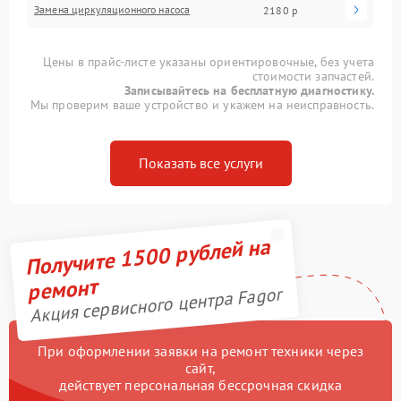
Замена циркуляционного насоса
2180 р
Цены в прайс-листе указаны ориентировочные, без учета
стоимости запчастей.
Записывайтесь на бесплатную диагностику.
Мы проверим ваше устройство и укажем на неисправность.
Показать все услуги
Получите 1500 рублей на
ремонт
Акция сервисного центра Fagor
При оформлении заявки на ремонт техники через
сайт,
действует персональная бессрочная скидка