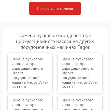
Показать все модели
Замена пускового конденсатора
циркуляционного насоса на других
посудомоечных машинах Fagor
Замена пускового
Замена пускового
конденсатора
конденсатора
циркуляционного
циркуляционного
насоса
насоса
посудомоечной
посудомоечной
машины Fagor 1VFE-
машины Fagor 1VFE-
65 IT1 X
65 IT X
Замена пускового
Замена пускового
конденсатора
конденсатора
циркуляционного
циркуляционного