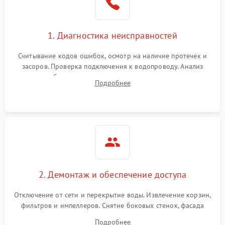
1. Диагностика неисправностей
Считывание кодов ошибок, осмотр на наличие протечек и
засоров. Проверка подключения к водопроводу. Анализ
жалоб на отсутствие слива, нагрева, вращения
Подробнее
разбрызгивателей или срабатывание системы защиты
аквастоп.
2. Демонтаж и обеспечение доступа
Отключение от сети и перекрытие воды. Извлечение корзин,
фильтров и импеллеров. Снятие боковых стенок, фасада
дверцы или нижнего поддона для прямого доступа к
Подробнее