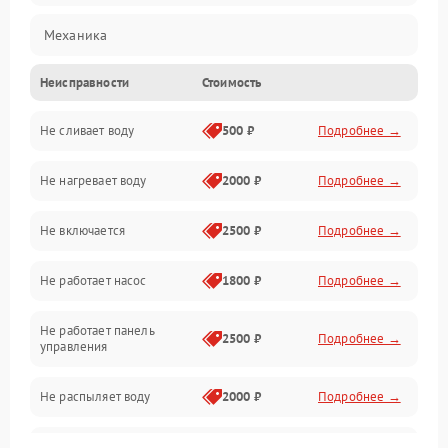
Механика
Неисправности
Стоимость
Управление
Не сливает воду
500 ₽
Подробнее →
Электропитание
Не нагревает воду
2000 ₽
Подробнее →
Датчики
Не включается
2500 ₽
Подробнее →
Нагрев
Не работает насос
1800 ₽
Подробнее →
Вода
Не работает панель
Гигиена
2500 ₽
Подробнее →
управления
Программное обеспечение
Не распыляет воду
2000 ₽
Подробнее →
Не запускается цикл