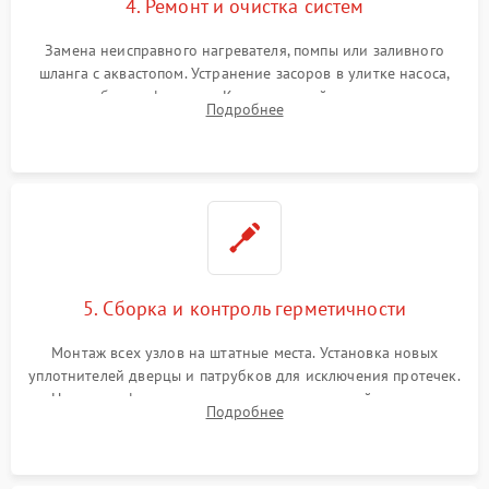
4. Ремонт и очистка систем
Замена неисправного нагревателя, помпы или заливного
шланга с аквастопом. Устранение засоров в улитке насоса,
патрубках и фильтрах. Компонентный ремонт платы
Подробнее
управления, восстановление поврежденной проводки.
5. Сборка и контроль герметичности
Монтаж всех узлов на штатные места. Установка новых
уплотнителей дверцы и патрубков для исключения протечек.
Надежная фиксация хомутов гидравлической системы,
Подробнее
сборка корпуса и установка датчика поплавка.