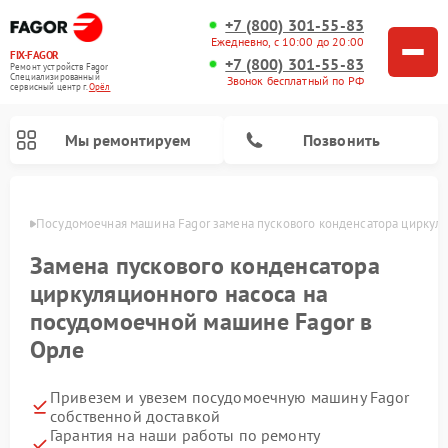
+7 (800) 301-55-83
Ежедневно, с 10:00 до 20:00
FIX-FAGOR
+7 (800) 301-55-83
Ремонт устройств Fagor
Специализированный
Звонок бесплатный по РФ
cервисный центр г.
Орёл
Мы ремонтируем
Позвонить
 Орле
Посудомоечная машина Fagor замена пускового конденсатора циркул
Замена пускового конденсатора
циркуляционного насоса на
посудомоечной машине Fagor в
Орле
Ремонт стиральных машин Fagor
Ремонт варочных панелей Fagor
Ремонт микроволновых печей Fagor
Привезем и увезем посудомоечную машину Fagor
собственной доставкой
Гарантия на наши работы по ремонту