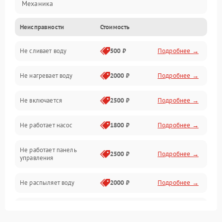
Механика
Неисправности
Стоимость
Управление
Не сливает воду
500 ₽
Подробнее →
Электропитание
Не нагревает воду
2000 ₽
Подробнее →
Датчики
Не включается
2500 ₽
Подробнее →
Нагрев
Не работает насос
1800 ₽
Подробнее →
Вода
Не работает панель
Гигиена
2500 ₽
Подробнее →
управления
Программное обеспечение
Не распыляет воду
2000 ₽
Подробнее →
Не запускается цикл
1800 ₽
Подробнее →
стирки