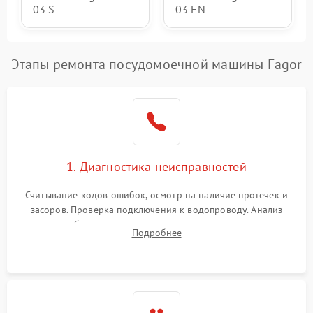
03 S
03 EN
Этапы ремонта посудомоечной машины Fagor
1. Диагностика неисправностей
Считывание кодов ошибок, осмотр на наличие протечек и
засоров. Проверка подключения к водопроводу. Анализ
жалоб на отсутствие слива, нагрева, вращения
Подробнее
разбрызгивателей или срабатывание системы защиты
аквастоп.