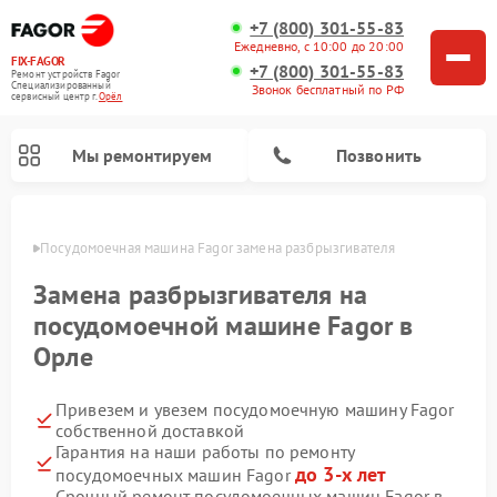
+7 (800) 301-55-83
Ежедневно, с 10:00 до 20:00
FIX-FAGOR
+7 (800) 301-55-83
Ремонт устройств Fagor
Специализированный
Звонок бесплатный по РФ
cервисный центр г.
Орёл
Мы ремонтируем
Позвонить
 Орле
Посудомоечная машина Fagor замена разбрызгивателя
Замена разбрызгивателя на
посудомоечной машине Fagor в
Орле
Ремонт стиральных машин Fagor
Ремонт варочных панелей Fagor
Ремонт микроволновых печей Fagor
Привезем и увезем посудомоечную машину Fagor
собственной доставкой
Гарантия на наши работы по ремонту
до 3-х лет
посудомоечных машин Fagor
Срочный ремонт посудомоечных машин Fagor в