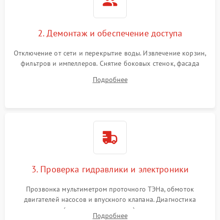
2. Демонтаж и обеспечение доступа
Отключение от сети и перекрытие воды. Извлечение корзин,
фильтров и импеллеров. Снятие боковых стенок, фасада
дверцы или нижнего поддона для прямого доступа к
Подробнее
циркуляционному насосу, ТЭНу и сливной помпе.
3. Проверка гидравлики и электроники
Прозвонка мультиметром проточного ТЭНа, обмоток
двигателей насосов и впускного клапана. Диагностика
прессостата (датчика уровня воды), датчика мутности,
Подробнее