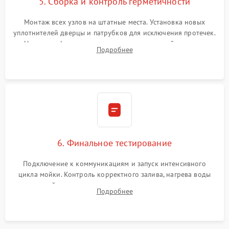
5. Сборка и контроль герметичности
Монтаж всех узлов на штатные места. Установка новых
уплотнителей дверцы и патрубков для исключения протечек.
Надежная фиксация хомутов гидравлической системы,
Подробнее
сборка корпуса и установка датчика поплавка.
6. Финальное тестирование
Подключение к коммуникациям и запуск интенсивного
цикла мойки. Контроль корректного залива, нагрева воды
до нужной температуры, отсутствия посторонних шумов,
Подробнее
штатного слива и абсолютной сухости в поддоне.