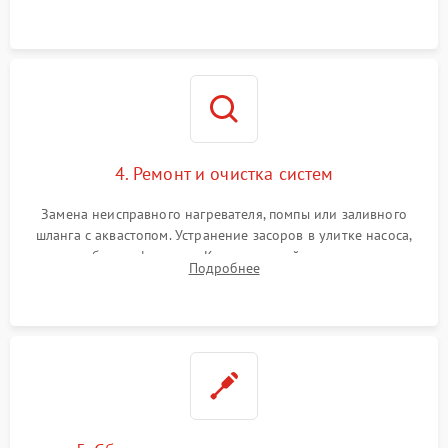
концевика дверцы и электронного модуля управления.
4. Ремонт и очистка систем
Замена неисправного нагревателя, помпы или заливного
шланга с аквастопом. Устранение засоров в улитке насоса,
патрубках и фильтрах. Компонентный ремонт платы
Подробнее
управления, восстановление поврежденной проводки.