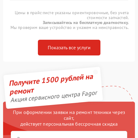
Цены в прайс-листе указаны ориентировочные, без учета
стоимости запчастей.
Записывайтесь на бесплатную диагностику.
Мы проверим ваше устройство и укажем на неисправность.
Показать все услуги
Получите 1500 рублей на
ремонт
Акция сервисного центра Fagor
При оформлении заявки на ремонт техники через
сайт,
действует персональная бессрочная скидка