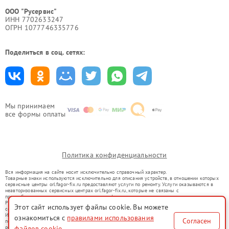
ООО "Русервис"
ИНН 7702633247
ОГРН 1077746335776
Поделиться в соц. сетях:
Мы принимаем
все формы оплаты
Политика конфиденциальности
Вся информация на сайте носит исключительно справочный характер.
Товарные знаки используются исключительно для описания устройств, в отношении которых
сервисные центры orl.fagor-fix.ru предоставляют услуги по ремонту. Услуги оказываются в
неавторизованных сервисных центрах orl.fagor-fix.ru, которые не связаны с
правообладателями товарных знаков или их официальными представителями.
Ремонт осуществляется для устройств, уже введенных в гражданский оборот в соответствии
Этот сайт использует файлы cookie. Вы можете
со статьей 1487 ГК РФ.
Использование товарных знаков не преследует цели индивидуализации услуг или введения
ознакомиться с
правилами использования
Согласен
потребителей в заблуждение, а служит для информирования о предоставляемых услугах по
ремонту техники указанных брендов.
файлов cookie