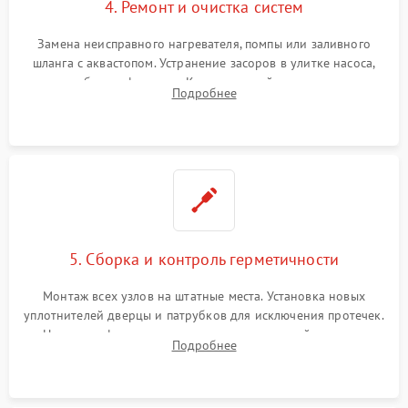
4. Ремонт и очистка систем
Замена неисправного нагревателя, помпы или заливного
шланга с аквастопом. Устранение засоров в улитке насоса,
патрубках и фильтрах. Компонентный ремонт платы
Подробнее
управления, восстановление поврежденной проводки.
5. Сборка и контроль герметичности
Монтаж всех узлов на штатные места. Установка новых
уплотнителей дверцы и патрубков для исключения протечек.
Надежная фиксация хомутов гидравлической системы,
Подробнее
сборка корпуса и установка датчика поплавка.