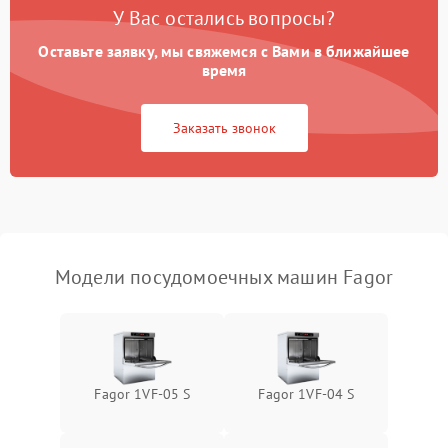
воды
У Вас остались вопросы?
Оставьте заявку, мы свяжемся с Вами в ближайшее
Не работает сушилка
2100 ₽
Подробнее →
время
Сбои в работе таймера
1700 ₽
Подробнее →
Заказать звонок
Проблемы с
2100 ₽
Подробнее →
циркуляционным насосом
Модели посудомоечных машин Fagor
Fagor 1VF-05 S
Fagor 1VF-04 S