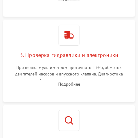
циркуляционному насосу, ТЭНу и сливной помпе.
3. Проверка гидравлики и электроники
Прозвонка мультиметром проточного ТЭНа, обмоток
двигателей насосов и впускного клапана. Диагностика
прессостата (датчика уровня воды), датчика мутности,
Подробнее
концевика дверцы и электронного модуля управления.