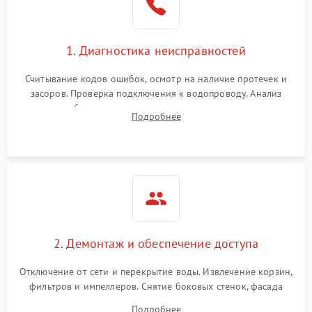
1. Диагностика неисправностей
Считывание кодов ошибок, осмотр на наличие протечек и
засоров. Проверка подключения к водопроводу. Анализ
жалоб на отсутствие слива, нагрева, вращения
Подробнее
разбрызгивателей или срабатывание системы защиты
аквастоп.
2. Демонтаж и обеспечение доступа
Отключение от сети и перекрытие воды. Извлечение корзин,
фильтров и импеллеров. Снятие боковых стенок, фасада
дверцы или нижнего поддона для прямого доступа к
Подробнее