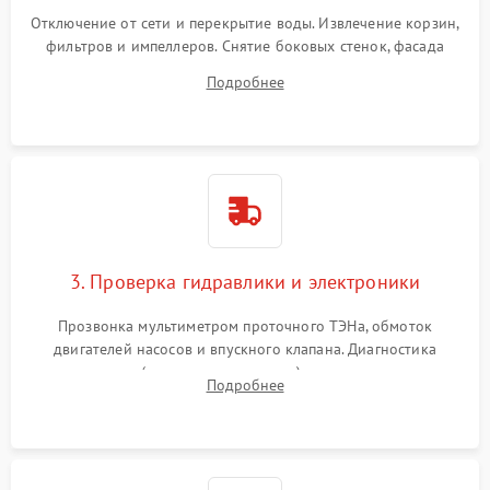
Отключение от сети и перекрытие воды. Извлечение корзин,
фильтров и импеллеров. Снятие боковых стенок, фасада
дверцы или нижнего поддона для прямого доступа к
Подробнее
циркуляционному насосу, ТЭНу и сливной помпе.
3. Проверка гидравлики и электроники
Прозвонка мультиметром проточного ТЭНа, обмоток
двигателей насосов и впускного клапана. Диагностика
прессостата (датчика уровня воды), датчика мутности,
Подробнее
концевика дверцы и электронного модуля управления.