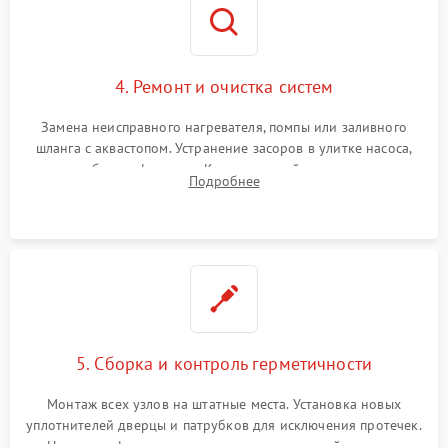
4. Ремонт и очистка систем
Замена неисправного нагревателя, помпы или заливного
шланга с аквастопом. Устранение засоров в улитке насоса,
патрубках и фильтрах. Компонентный ремонт платы
Подробнее
управления, восстановление поврежденной проводки.
5. Сборка и контроль герметичности
Монтаж всех узлов на штатные места. Установка новых
уплотнителей дверцы и патрубков для исключения протечек.
Надежная фиксация хомутов гидравлической системы,