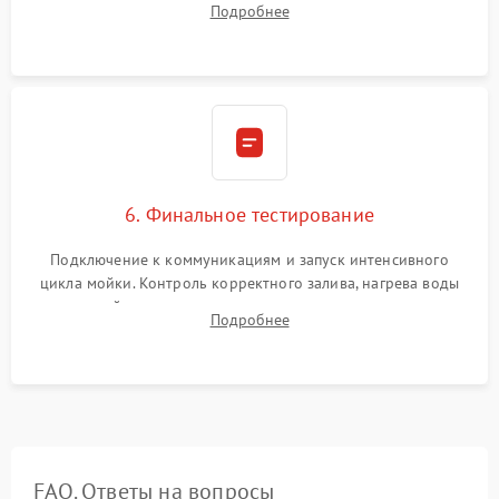
Подробнее
сборка корпуса и установка датчика поплавка.
6. Финальное тестирование
Подключение к коммуникациям и запуск интенсивного
цикла мойки. Контроль корректного залива, нагрева воды
до нужной температуры, отсутствия посторонних шумов,
Подробнее
штатного слива и абсолютной сухости в поддоне.
FAQ. Ответы на вопросы