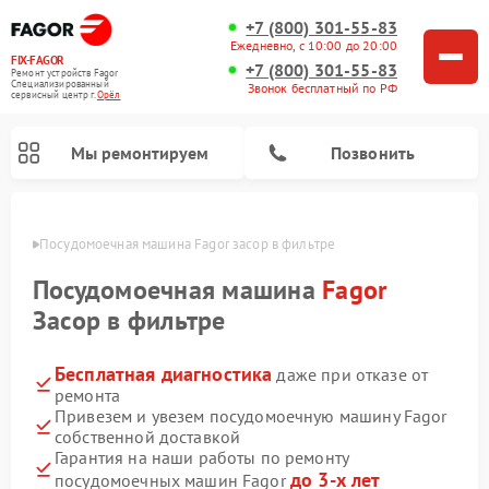
+7 (800) 301-55-83
Ежедневно, с 10:00 до 20:00
FIX-FAGOR
+7 (800) 301-55-83
Ремонт устройств Fagor
Специализированный
Звонок бесплатный по РФ
cервисный центр г.
Орёл
Мы ремонтируем
Позвонить
 Орле
Посудомоечная машина Fagor засор в фильтре
Посудомоечная машина
Fagor
Засор в фильтре
Бесплатная диагностика
даже при отказе от
Ремонт стиральных машин Fagor
Ремонт варочных панелей Fagor
Ремонт микроволновых печей Fagor
ремонта
Привезем и увезем посудомоечную машину Fagor
собственной доставкой
Гарантия на наши работы по ремонту
до 3-х лет
посудомоечных машин Fagor