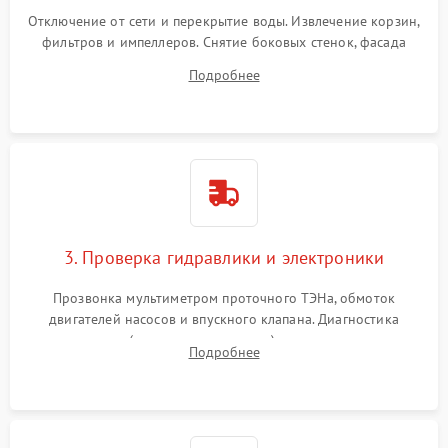
Отключение от сети и перекрытие воды. Извлечение корзин,
фильтров и импеллеров. Снятие боковых стенок, фасада
дверцы или нижнего поддона для прямого доступа к
Подробнее
циркуляционному насосу, ТЭНу и сливной помпе.
3. Проверка гидравлики и электроники
Прозвонка мультиметром проточного ТЭНа, обмоток
двигателей насосов и впускного клапана. Диагностика
прессостата (датчика уровня воды), датчика мутности,
Подробнее
концевика дверцы и электронного модуля управления.