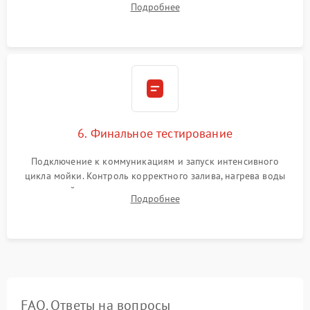
Подробнее
сборка корпуса и установка датчика поплавка.
6. Финальное тестирование
Подключение к коммуникациям и запуск интенсивного
цикла мойки. Контроль корректного залива, нагрева воды
до нужной температуры, отсутствия посторонних шумов,
Подробнее
штатного слива и абсолютной сухости в поддоне.
FAQ. Ответы на вопросы