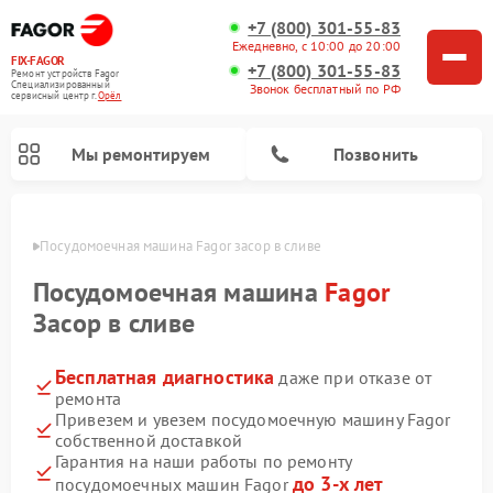
+7 (800) 301-55-83
Ежедневно, с 10:00 до 20:00
FIX-FAGOR
+7 (800) 301-55-83
Ремонт устройств Fagor
Специализированный
Звонок бесплатный по РФ
cервисный центр г.
Орёл
Мы ремонтируем
Позвонить
 Орле
Посудомоечная машина Fagor засор в сливе
Посудомоечная машина
Fagor
Засор в сливе
Бесплатная диагностика
даже при отказе от
Ремонт стиральных машин Fagor
Ремонт варочных панелей Fagor
Ремонт микроволновых печей Fagor
ремонта
Привезем и увезем посудомоечную машину Fagor
собственной доставкой
Гарантия на наши работы по ремонту
до 3-х лет
посудомоечных машин Fagor