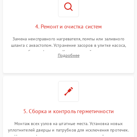
4. Ремонт и очистка систем
Замена неисправного нагревателя, помпы или заливного
шланга с аквастопом. Устранение засоров в улитке насоса,
патрубках и фильтрах. Компонентный ремонт платы
Подробнее
управления, восстановление поврежденной проводки.
5. Сборка и контроль герметичности
Монтаж всех узлов на штатные места. Установка новых
уплотнителей дверцы и патрубков для исключения протечек.
Надежная фиксация хомутов гидравлической системы,