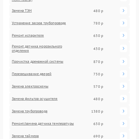
Замена ТЭН
480 р
Устранение засора трубопровода
780 р
Ремонт испарителя
630 р
Ремонт датчика морозильного
430 р
отделения
Прочистка дренажной системы
870 р
Перевешивание дверей
730 р
Замена электросхемы
570 р
Замена фильтра осушителя
480 р
Замена трубопровода
1380 р
Ремонт/замена датчика температуры
630 р
Замена таймера
690 р