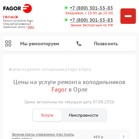
+7 (800) 301-55-83
Ежедневно, с 10:00 до 20:00
FIX-FAGOR
+7 (800) 301-55-83
Ремонт устройств Fagor
Специализированный
Звонок бесплатный по РФ
cервисный центр г.
Орёл
Мы ремонтируем
Позвонить
Цены
Цены на ремонт холодильника Fagor в Орле
Цены на услуги ремонта холодильников
Fagor
в Орле
Цены актуальны на текущую дату 07.08.2026
Ремонт стиральных машин Fagor
Ремонт варочных панелей Fagor
Ремонт посудомоечных машин Fagor
Ремонт микроволновых печей Fagor
Услуги
Неисправности
Замена платы управления (мат.платы,
480 р
мейн платы)