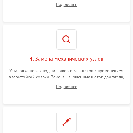
дорожек или замена симисторов на плате управления.
Подробнее
Восстановление целостности проводки и контактов.
4. Замена механических узлов
Установка новых подшипников и сальников с применением
влагостойкой смазки. Замена изношенных щеток двигателя,
порванного ремня привода, неисправного сливного насоса
Подробнее
или поврежденной резиновой манжеты.