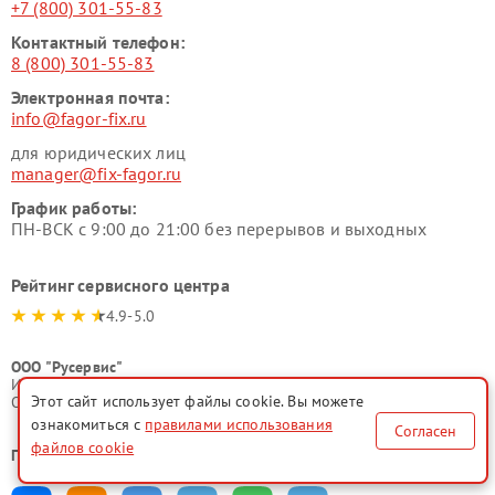
+7 (800) 301-55-83
Контактный телефон:
8 (800) 301-55-83
Электронная почта:
info@fagor-fix.ru
для юридических лиц
manager@fix-fagor.ru
График работы:
ПН-ВСК с 9:00 до 21:00 без перерывов и выходных
Рейтинг сервисного центра
4.9-5.0
ООО "Русервис"
ИНН 7702633247
Этот сайт использует файлы cookie. Вы можете
ОГРН 1077746335776
ознакомиться с
правилами использования
Согласен
файлов cookie
Поделиться в соц. сетях: