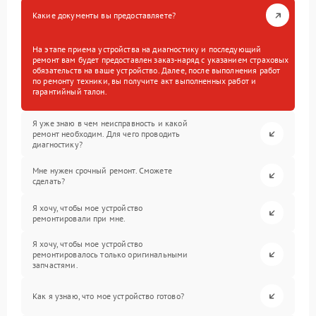
Какие документы вы предоставляете?
На этапе приема устройства на диагностику и последующий
ремонт вам будет предоставлен заказ-наряд с указанием страховых
обязательств на ваше устройство. Далее, после выполнения работ
по ремонту техники, вы получите акт выполненных работ и
гарантийный талон.
Я уже знаю в чем неисправность и какой
ремонт необходим. Для чего проводить
диагностику?
Мне нужен срочный ремонт. Сможете
сделать?
Я хочу, чтобы мое устройство
ремонтировали при мне.
Я хочу, чтобы мое устройство
ремонтировалось только оригинальными
запчастями.
Как я узнаю, что мое устройство готово?