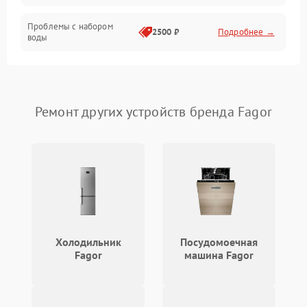
Проблемы с набором
2500 ₽
Подробнее →
воды
Замена ТЭНа
2200 ₽
Подробнее →
Замена платы управления
2200 ₽
Подробнее →
Ремонт других устройств бренда Fagor
Холодильник
Посудомоечная
Fagor
машина Fagor