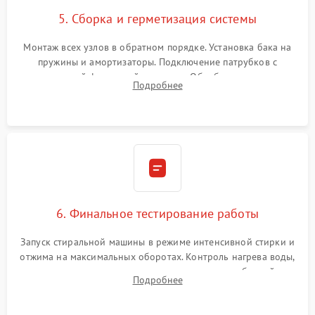
5. Сборка и герметизация системы
Монтаж всех узлов в обратном порядке. Установка бака на
пружины и амортизаторы. Подключение патрубков с
надежной фиксацией хомутами. Обработка стыков
Подробнее
герметиком для предотвращения возможных протечек воды.
6. Финальное тестирование работы
Запуск стиральной машины в режиме интенсивной стирки и
отжима на максимальных оборотах. Контроль нагрева воды,
корректности слива, отсутствия излишних вибраций,
Подробнее
посторонних стуков и протечек под корпусом.