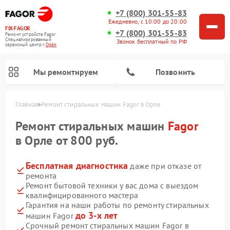
+7 (800) 301-55-83
Ежедневно, с 10:00 до 20:00
FIX-FAGOR
+7 (800) 301-55-83
Ремонт устройств Fagor
Специализированный
Звонок бесплатный по РФ
cервисный центр г.
Орёл
Мы ремонтируем
Позвонить
Главная
Ремонт стиральных машин Fagor в Орле
Ремонт стиральных машин
Fagor
в Орле от 800 руб.
Бесплатная диагностика
даже при отказе от
ремонта
Ремонт варочных панелей Fagor
Ремонт посудомоечных машин Fagor
Ремонт микроволновых печей Fagor
Ремонт бытовой техники у вас дома с выездом
квалифицированного мастера
Гарантия на наши работы по ремонту стиральных
до 3-х лет
машин Fagor
Срочный ремонт стиральных машин Fagor в