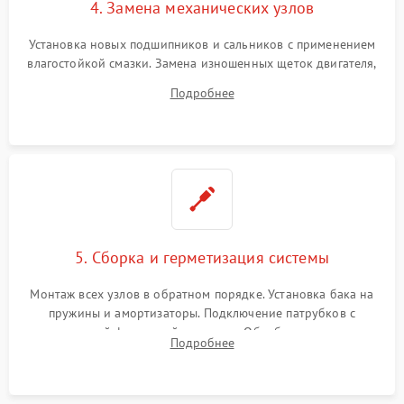
4. Замена механических узлов
Установка новых подшипников и сальников с применением
влагостойкой смазки. Замена изношенных щеток двигателя,
порванного ремня привода, неисправного сливного насоса
Подробнее
или поврежденной резиновой манжеты.
5. Сборка и герметизация системы
Монтаж всех узлов в обратном порядке. Установка бака на
пружины и амортизаторы. Подключение патрубков с
надежной фиксацией хомутами. Обработка стыков
Подробнее
герметиком для предотвращения возможных протечек воды.