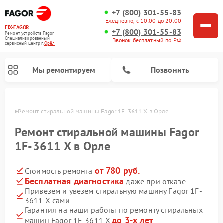
+7 (800) 301-55-83
Ежедневно, с 10:00 до 20:00
FIX-FAGOR
+7 (800) 301-55-83
Ремонт устройств Fagor
Специализированный
Звонок бесплатный по РФ
cервисный центр г.
Орёл
Мы ремонтируем
Позвонить
 Орле
Ремонт стиральной машины Fagor 1F-3611 X в Орле
Ремонт стиральной машины Fagor
1F-3611 X в Орле
от 780 руб.
Стоимость ремонта
Ремонт варочных панелей Fagor
Ремонт посудомоечных машин Fagor
Ремонт микроволновых печей Fagor
Бесплатная диагностика
даже при отказе
Привезем и увезем стиральную машину Fagor 1F-
3611 X сами
Гарантия на наши работы по ремонту стиральных
до 3-х лет
машин Fagor 1F-3611 X