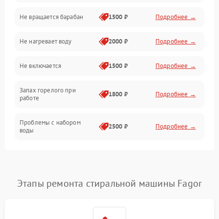
Не вращается барабан
1500 ₽
Подробнее →
Слив
Не нагревает воду
2000 ₽
Подробнее →
Программное обеспечение
Не включается
1500 ₽
Подробнее →
Запах горелого при
1800 ₽
Подробнее →
работе
Проблемы с набором
2500 ₽
Подробнее →
воды
Замена ТЭНа
2200 ₽
Подробнее →
Замена платы управления
2200 ₽
Подробнее →
Этапы ремонта стиральной машины Fagor