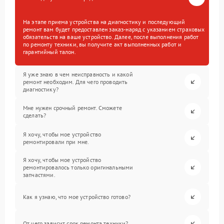
На этапе приема устройства на диагностику и последующий
ремонт вам будет предоставлен заказ-наряд с указанием страховых
обязательств на ваше устройство. Далее, после выполнения работ
по ремонту техники, вы получите акт выполненных работ и
гарантийный талон.
Я уже знаю в чем неисправность и какой
ремонт необходим. Для чего проводить
диагностику?
Мне нужен срочный ремонт. Сможете
сделать?
Я хочу, чтобы мое устройство
ремонтировали при мне.
Я хочу, чтобы мое устройство
ремонтировалось только оригинальными
запчастями.
Как я узнаю, что мое устройство готово?
От чего зависит срок ремонта техники?