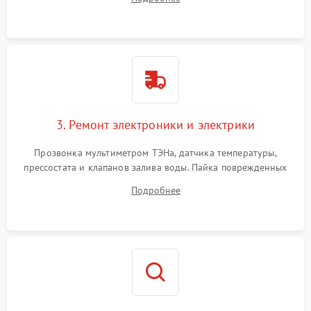
крестовины на износ, а манжеты люка на разрывы.
3. Ремонт электроники и электрики
Прозвонка мультиметром ТЭНа, датчика температуры,
прессостата и клапанов залива воды. Пайка поврежденных
дорожек или замена симисторов на плате управления.
Подробнее
Восстановление целостности проводки и контактов.