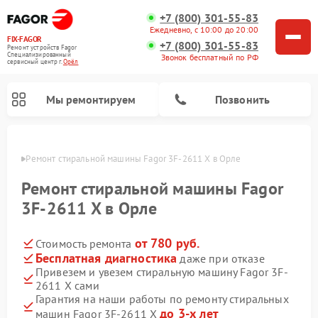
+7 (800) 301-55-83
Ежедневно, с 10:00 до 20:00
FIX-FAGOR
+7 (800) 301-55-83
Ремонт устройств Fagor
Специализированный
Звонок бесплатный по РФ
cервисный центр г.
Орёл
Мы ремонтируем
Позвонить
 Орле
Ремонт стиральной машины Fagor 3F-2611 X в Орле
Ремонт стиральной машины Fagor
3F-2611 X в Орле
от 780 руб.
Стоимость ремонта
Ремонт варочных панелей Fagor
Ремонт посудомоечных машин Fagor
Ремонт микроволновых печей Fagor
Бесплатная диагностика
даже при отказе
Привезем и увезем стиральную машину Fagor 3F-
2611 X сами
Гарантия на наши работы по ремонту стиральных
до 3-х лет
машин Fagor 3F-2611 X