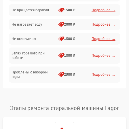
Не вращается барабан
1500 ₽
Подробнее →
Слив
Не нагревает воду
2000 ₽
Подробнее →
Программное обеспечение
Не включается
1500 ₽
Подробнее →
Запах горелого при
1800 ₽
Подробнее →
работе
Проблемы с набором
2500 ₽
Подробнее →
воды
Замена ТЭНа
2200 ₽
Подробнее →
Замена платы управления
2200 ₽
Подробнее →
Этапы ремонта стиральной машины Fagor