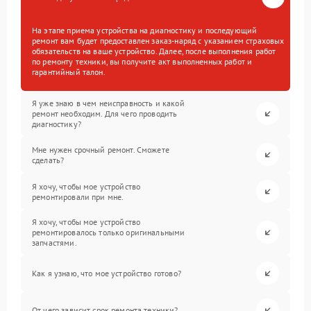
На этапе приема устройства на диагностику и последующий
ремонт вам будет предоставлен заказ-наряд с указанием страховых
обязательств на ваше устройство. Далее, после выполнения работ
по ремонту техники, вы получите акт выполненных работ и
гарантийный талон.
Я уже знаю в чем неисправность и какой
ремонт необходим. Для чего проводить
диагностику?
Мне нужен срочный ремонт. Сможете
сделать?
Я хочу, чтобы мое устройство
ремонтировали при мне.
Я хочу, чтобы мое устройство
ремонтировалось только оригинальными
запчастями.
Как я узнаю, что мое устройство готово?
От чего зависит срок ремонта техники?