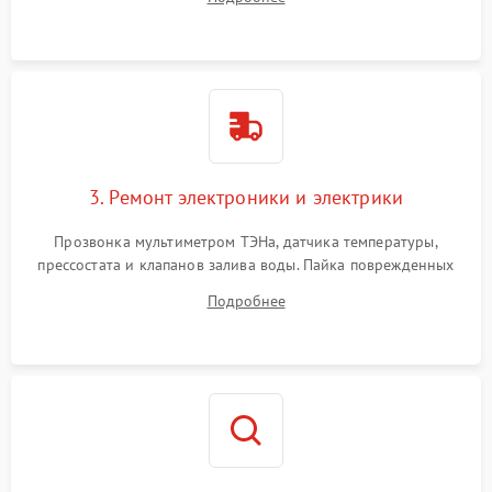
крестовины на износ, а манжеты люка на разрывы.
3. Ремонт электроники и электрики
Прозвонка мультиметром ТЭНа, датчика температуры,
прессостата и клапанов залива воды. Пайка поврежденных
дорожек или замена симисторов на плате управления.
Подробнее
Восстановление целостности проводки и контактов.