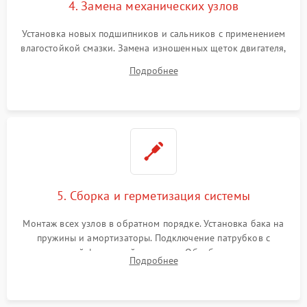
4. Замена механических узлов
Установка новых подшипников и сальников с применением
влагостойкой смазки. Замена изношенных щеток двигателя,
порванного ремня привода, неисправного сливного насоса
Подробнее
или поврежденной резиновой манжеты.
5. Сборка и герметизация системы
Монтаж всех узлов в обратном порядке. Установка бака на
пружины и амортизаторы. Подключение патрубков с
надежной фиксацией хомутами. Обработка стыков
Подробнее
герметиком для предотвращения возможных протечек воды.