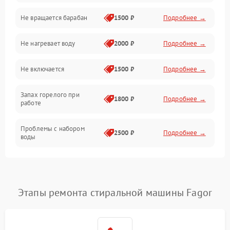
Не вращается барабан
1500 ₽
Подробнее →
Слив
Не нагревает воду
2000 ₽
Подробнее →
Программное обеспечение
Не включается
1500 ₽
Подробнее →
Запах горелого при
1800 ₽
Подробнее →
работе
Проблемы с набором
2500 ₽
Подробнее →
воды
Замена ТЭНа
2200 ₽
Подробнее →
Замена платы управления
2200 ₽
Подробнее →
Этапы ремонта стиральной машины Fagor