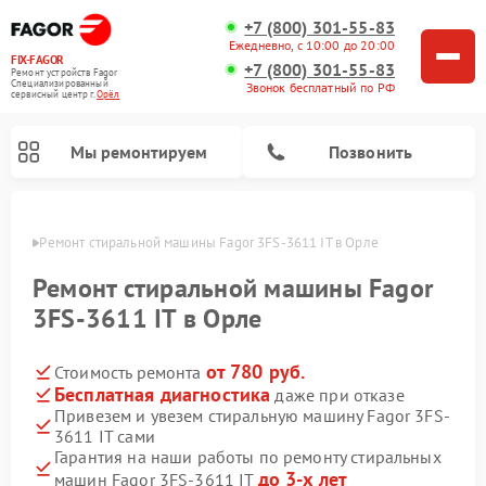
+7 (800) 301-55-83
Ежедневно, с 10:00 до 20:00
FIX-FAGOR
+7 (800) 301-55-83
Ремонт устройств Fagor
Специализированный
Звонок бесплатный по РФ
cервисный центр г.
Орёл
Мы ремонтируем
Позвонить
 Орле
Ремонт стиральной машины Fagor 3FS-3611 IT в Орле
Ремонт стиральной машины Fagor
3FS-3611 IT в Орле
от 780 руб.
Стоимость ремонта
Ремонт варочных панелей Fagor
Ремонт посудомоечных машин Fagor
Ремонт микроволновых печей Fagor
Бесплатная диагностика
даже при отказе
Привезем и увезем стиральную машину Fagor 3FS-
3611 IT сами
Гарантия на наши работы по ремонту стиральных
до 3-х лет
машин Fagor 3FS-3611 IT