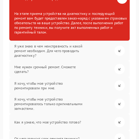
На этапе приема устройства на диагностику и последующий
ремонт вам будет предоставлен заказ-наряд с указанием страховых
обязательств на ваше устройство. Далее, после выполнения работ
по ремонту техники, вы получите акт выполненных работ и
гарантийный талон.
Я уже знаю в чем неисправность и какой
ремонт необходим. Для чего проводить
диагностику?
Мне нужен срочный ремонт. Сможете
сделать?
Я хочу, чтобы мое устройство
ремонтировали при мне.
Я хочу, чтобы мое устройство
ремонтировалось только оригинальными
запчастями.
Как я узнаю, что мое устройство готово?
От чего зависит срок ремонта техники?