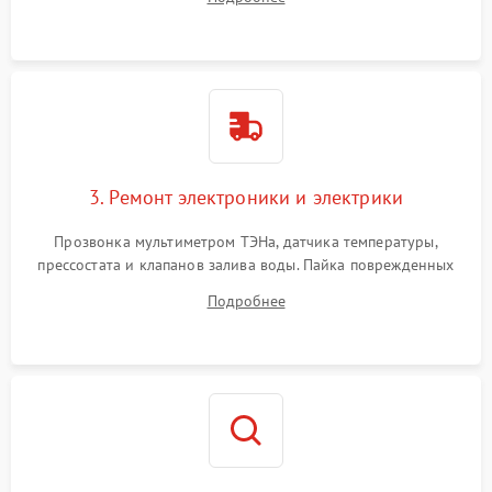
крестовины на износ, а манжеты люка на разрывы.
3. Ремонт электроники и электрики
Прозвонка мультиметром ТЭНа, датчика температуры,
прессостата и клапанов залива воды. Пайка поврежденных
дорожек или замена симисторов на плате управления.
Подробнее
Восстановление целостности проводки и контактов.