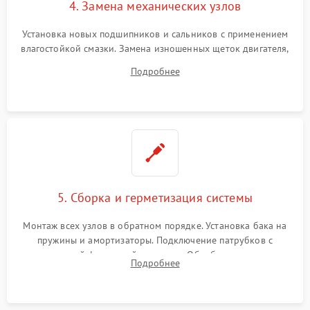
4. Замена механических узлов
Установка новых подшипников и сальников с применением
влагостойкой смазки. Замена изношенных щеток двигателя,
порванного ремня привода, неисправного сливного насоса
Подробнее
или поврежденной резиновой манжеты.
5. Сборка и герметизация системы
Монтаж всех узлов в обратном порядке. Установка бака на
пружины и амортизаторы. Подключение патрубков с
надежной фиксацией хомутами. Обработка стыков
Подробнее
герметиком для предотвращения возможных протечек воды.