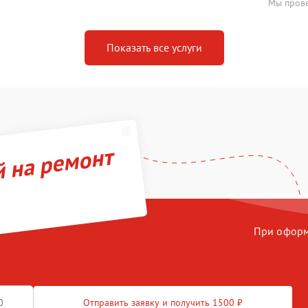
Мы прове
Показать все услуги
й на ремонт
При оформл
Отправить заявку и получить 1500 ₽