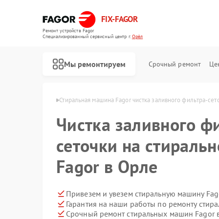
FIX-FAGOR
Ремонт устройств Fagor
Специализированный cервисный центр г.
Орёл
Мы ремонтируем
Срочный ремонт
Це
машин Fagor в Орле
Стиральная машина Fagor чистка заливного фильтра-сет
Чистка заливного ф
сеточки на стираль
Fagor в Орле
Ремонт посудомоечных машин Fagor
Ремонт духовых шкафов Fagor
Ремонт микроволновых печей Fagor
Ремонт варочных панелей Fagor
Ремонт водонагревателей Fagor
Привезем и увезем стиральную машину Fag
Гарантия на наши работы по ремонту стир
Срочный ремонт стиральных машин Fagor в