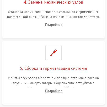
4. Замена механических узлов
Установка новых подшипников и сальников с применением
влагостойкой смазки. Замена изношенных щеток двигателя,
порванного ремня привода, неисправного сливного насоса
Подробнее
или поврежденной резиновой манжеты.
5. Сборка и герметизация системы
Монтаж всех узлов в обратном порядке. Установка бака на
пружины и амортизаторы. Подключение патрубков с
надежной фиксацией хомутами. Обработка стыков
Подробнее
герметиком для предотвращения возможных протечек воды.