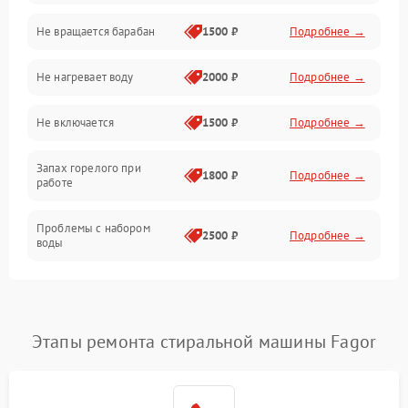
Не вращается барабан
1500 ₽
Подробнее →
Слив
Не нагревает воду
2000 ₽
Подробнее →
Программное обеспечение
Не включается
1500 ₽
Подробнее →
Запах горелого при
1800 ₽
Подробнее →
работе
Проблемы с набором
2500 ₽
Подробнее →
воды
Замена ТЭНа
2200 ₽
Подробнее →
Замена платы управления
2200 ₽
Подробнее →
Этапы ремонта стиральной машины Fagor