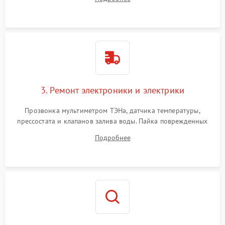
крестовины на износ, а манжеты люка на разрывы.
3. Ремонт электроники и электрики
Прозвонка мультиметром ТЭНа, датчика температуры,
прессостата и клапанов залива воды. Пайка поврежденных
дорожек или замена симисторов на плате управления.
Подробнее
Восстановление целостности проводки и контактов.