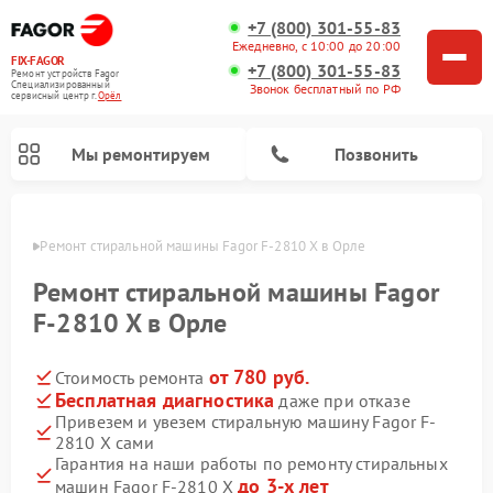
+7 (800) 301-55-83
Ежедневно, с 10:00 до 20:00
FIX-FAGOR
+7 (800) 301-55-83
Ремонт устройств Fagor
Специализированный
Звонок бесплатный по РФ
cервисный центр г.
Орёл
Мы ремонтируем
Позвонить
 Орле
Ремонт стиральной машины Fagor F-2810 X в Орле
Ремонт стиральной машины Fagor
F-2810 X в Орле
от 780 руб.
Стоимость ремонта
Ремонт варочных панелей Fagor
Ремонт посудомоечных машин Fagor
Ремонт микроволновых печей Fagor
Бесплатная диагностика
даже при отказе
Привезем и увезем стиральную машину Fagor F-
2810 X сами
Гарантия на наши работы по ремонту стиральных
до 3-х лет
машин Fagor F-2810 X