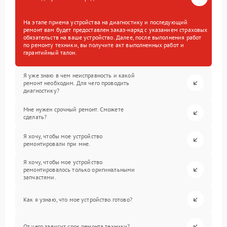
На этапе приема устройства на диагностику и последующий
ремонт вам будет предоставлен заказ-наряд с указанием страховых
обязательств на ваше устройство. Далее, после выполнения работ
по ремонту техники, вы получите акт выполненных работ и
гарантийный талон.
Я уже знаю в чем неисправность и какой
ремонт необходим. Для чего проводить
диагностику?
Мне нужен срочный ремонт. Сможете
сделать?
Я хочу, чтобы мое устройство
ремонтировали при мне.
Я хочу, чтобы мое устройство
ремонтировалось только оригинальными
запчастями.
Как я узнаю, что мое устройство готово?
От чего зависит срок ремонта техники?