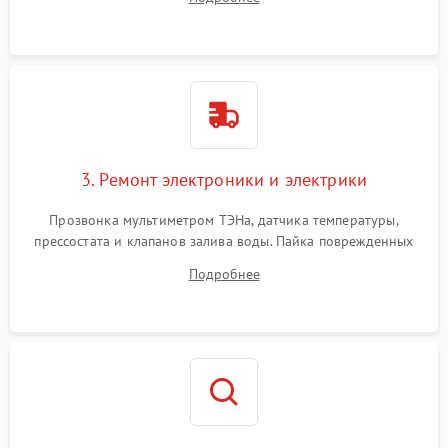
крестовины на износ, а манжеты люка на разрывы.
3. Ремонт электроники и электрики
Прозвонка мультиметром ТЭНа, датчика температуры,
прессостата и клапанов залива воды. Пайка поврежденных
дорожек или замена симисторов на плате управления.
Подробнее
Восстановление целостности проводки и контактов.