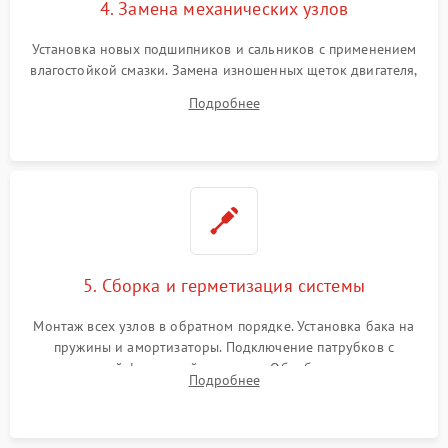
4. Замена механических узлов
Установка новых подшипников и сальников с применением
влагостойкой смазки. Замена изношенных щеток двигателя,
порванного ремня привода, неисправного сливного насоса
Подробнее
или поврежденной резиновой манжеты.
5. Сборка и герметизация системы
Монтаж всех узлов в обратном порядке. Установка бака на
пружины и амортизаторы. Подключение патрубков с
надежной фиксацией хомутами. Обработка стыков
Подробнее
герметиком для предотвращения возможных протечек воды.