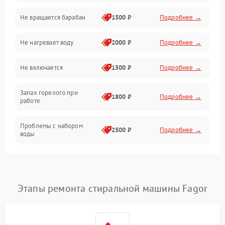
Не вращается барабан
1500 ₽
Подробнее →
Слив
Не нагревает воду
2000 ₽
Подробнее →
Программное обеспечение
Не включается
1500 ₽
Подробнее →
Запах горелого при
1800 ₽
Подробнее →
работе
Проблемы с набором
2500 ₽
Подробнее →
воды
Замена ТЭНа
2200 ₽
Подробнее →
Замена платы управления
2200 ₽
Подробнее →
Этапы ремонта стиральной машины Fagor