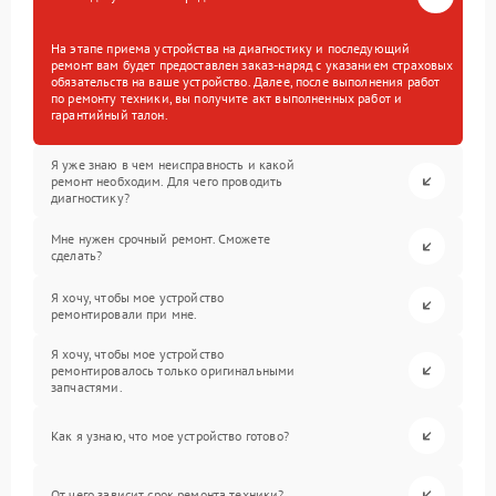
На этапе приема устройства на диагностику и последующий
ремонт вам будет предоставлен заказ-наряд с указанием страховых
обязательств на ваше устройство. Далее, после выполнения работ
по ремонту техники, вы получите акт выполненных работ и
гарантийный талон.
Я уже знаю в чем неисправность и какой
ремонт необходим. Для чего проводить
диагностику?
Мне нужен срочный ремонт. Сможете
сделать?
Я хочу, чтобы мое устройство
ремонтировали при мне.
Я хочу, чтобы мое устройство
ремонтировалось только оригинальными
запчастями.
Как я узнаю, что мое устройство готово?
От чего зависит срок ремонта техники?