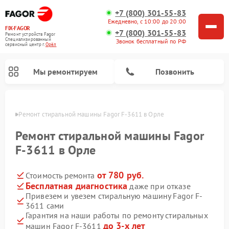
+7 (800) 301-55-83
Ежедневно, с 10:00 до 20:00
FIX-FAGOR
+7 (800) 301-55-83
Ремонт устройств Fagor
Специализированный
Звонок бесплатный по РФ
cервисный центр г.
Орёл
Мы ремонтируем
Позвонить
 Орле
Ремонт стиральной машины Fagor F-3611 в Орле
Ремонт стиральной машины Fagor
F-3611 в Орле
от 780 руб.
Стоимость ремонта
Ремонт варочных панелей Fagor
Ремонт посудомоечных машин Fagor
Ремонт микроволновых печей Fagor
Бесплатная диагностика
даже при отказе
Привезем и увезем стиральную машину Fagor F-
3611 сами
Гарантия на наши работы по ремонту стиральных
до 3-х лет
машин Fagor F-3611