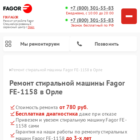
+7 (800) 301-55-83
Ежедневно, с 10:00 до 20:00
FIX-FAGOR
+7 (800) 301-55-83
Ремонт устройств Fagor
Специализированный
Звонок бесплатный по РФ
cервисный центр г.
Орёл
Мы ремонтируем
Позвонить
 Орле
Ремонт стиральной машины Fagor FE-1158 в Орле
Ремонт стиральной машины Fagor
FE-1158 в Орле
от 780 руб.
Стоимость ремонта
Ремонт варочных панелей Fagor
Ремонт посудомоечных машин Fagor
Ремонт микроволновых печей Fagor
Бесплатная диагностика
даже при отказе
Привезем и увезем стиральную машину Fagor FE-
1158 сами
Гарантия на наши работы по ремонту стиральных
до 3-х лет
машин Fagor FE-1158