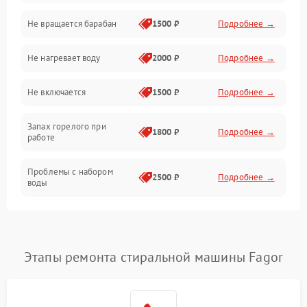
Не вращается барабан
1500 ₽
Подробнее →
Слив
Не нагревает воду
2000 ₽
Подробнее →
Программное обеспечение
Не включается
1500 ₽
Подробнее →
Запах горелого при
1800 ₽
Подробнее →
работе
Проблемы с набором
2500 ₽
Подробнее →
воды
Замена ТЭНа
2200 ₽
Подробнее →
Замена платы управления
2200 ₽
Подробнее →
Этапы ремонта стиральной машины Fagor