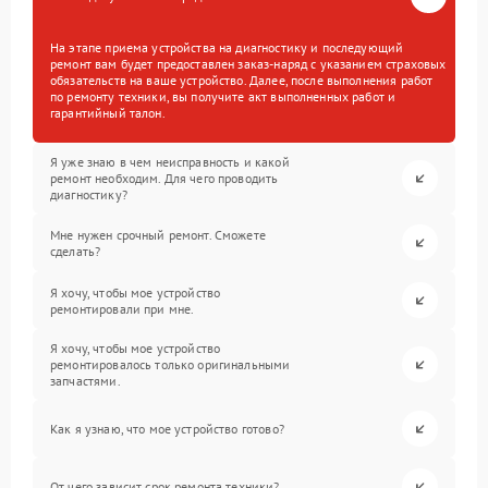
На этапе приема устройства на диагностику и последующий
ремонт вам будет предоставлен заказ-наряд с указанием страховых
обязательств на ваше устройство. Далее, после выполнения работ
по ремонту техники, вы получите акт выполненных работ и
гарантийный талон.
Я уже знаю в чем неисправность и какой
ремонт необходим. Для чего проводить
диагностику?
Мне нужен срочный ремонт. Сможете
сделать?
Я хочу, чтобы мое устройство
ремонтировали при мне.
Я хочу, чтобы мое устройство
ремонтировалось только оригинальными
запчастями.
Как я узнаю, что мое устройство готово?
От чего зависит срок ремонта техники?