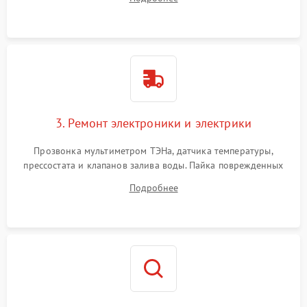
крестовины на износ, а манжеты люка на разрывы.
3. Ремонт электроники и электрики
Прозвонка мультиметром ТЭНа, датчика температуры,
прессостата и клапанов залива воды. Пайка поврежденных
дорожек или замена симисторов на плате управления.
Подробнее
Восстановление целостности проводки и контактов.