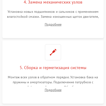
4. Замена механических узлов
Установка новых подшипников и сальников с применением
влагостойкой смазки. Замена изношенных щеток двигателя,
порванного ремня привода, неисправного сливного насоса
Подробнее
или поврежденной резиновой манжеты.
5. Сборка и герметизация системы
Монтаж всех узлов в обратном порядке. Установка бака на
пружины и амортизаторы. Подключение патрубков с
надежной фиксацией хомутами. Обработка стыков
Подробнее
герметиком для предотвращения возможных протечек воды.